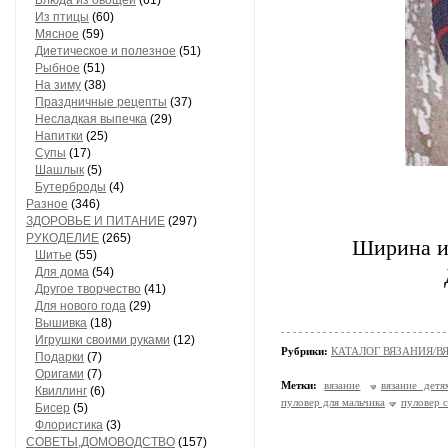
Блюда из овощей
(61)
Из птицы
(60)
Мясное
(59)
Диетическое и полезное
(51)
Рыбное
(51)
На зиму
(38)
Праздничные рецепты
(37)
Несладкая выпечка
(29)
Напитки
(25)
Супы
(17)
Шашлык
(5)
Бутерброды
(4)
Разное
(346)
ЗДОРОВЬЕ И ПИТАНИЕ
(297)
РУКОДЕЛИЕ
(265)
Ширина из
Шитье
(55)
Для дома
(54)
Другое творчество
(41)
Для нового года
(29)
Вышивка
(18)
Игрушки своими руками
(12)
Рубрики:
КАТАЛОГ ВЯЗАНИЯ/В
Подарки
(7)
Оригами
(7)
Метки:
вязание
вязание детя
Квиллинг
(6)
пуловер для мальчика
пуловер 
Бисер
(5)
Флористика
(3)
СОВЕТЫ,ДОМОВОДСТВО
(157)