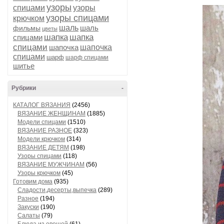
узоры
спицами
узоры
узоры спицами
крючком
шаль
шаль
фильмы
цветы
шапка
шапка
спицами
спицами
шапочка
шапочка
спицами
шарф
шарф спицами
шитье
Рубрики
-
КАТАЛОГ ВЯЗАНИЯ
(2456)
ВЯЗАНИЕ ЖЕНЩИНАМ
(1885)
Модели спицами
(1510)
ВЯЗАНИЕ РАЗНОЕ
(323)
Модели крючком
(314)
ВЯЗАНИЕ ДЕТЯМ
(198)
Узоры спицами
(118)
ВЯЗАНИЕ МУЖЧИНАМ
(56)
Узоры крючком
(45)
Готовим дома
(935)
Сладости,десерты,выпечка
(289)
Разное
(194)
Закуски
(190)
Салаты
(79)