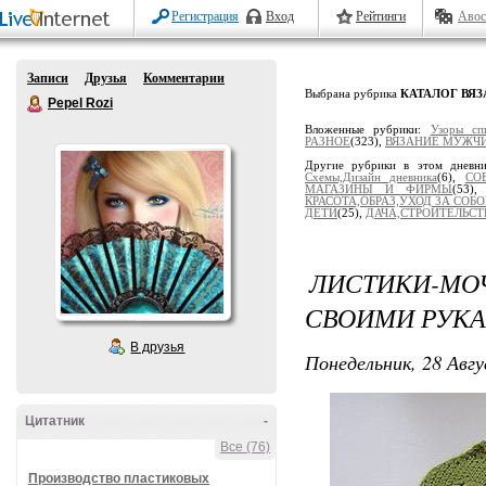
Регистрация
Вход
Рейтинги
Авос
Записи
Друзья
Комментарии
Выбрана рубрика
КАТАЛОГ ВЯ
Pepel Rozi
Вложенные рубрики:
Узоры сп
РАЗНОЕ
(323),
ВЯЗАНИЕ МУЖЧ
Другие рубрики в этом дневн
Схемы,Дизайн дневника
(6),
СО
МАГАЗИНЫ И ФИРМЫ
(53)
КРАСОТА,ОБРАЗ,УХОД ЗА СОБ
ДЕТИ
(25),
ДАЧА,СТРОИТЕЛЬСТ
ЛИСТИКИ-М
СВОИМИ РУКА
В друзья
Понедельник, 28 Авгу
Цитатник
-
Все (76)
Производство пластиковых