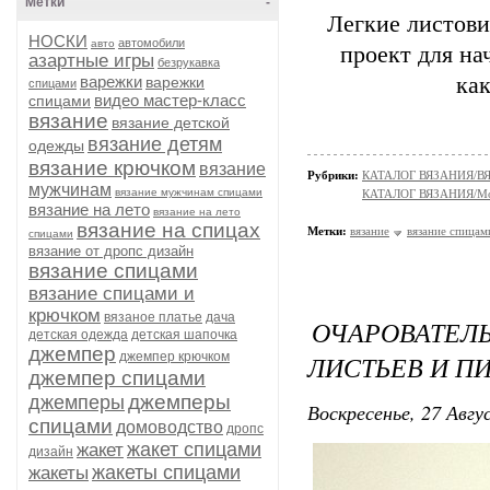
Метки
-
Легкие листов
НОСКИ
автомобили
авто
проект для на
азартные игры
безрукавка
варежки
ка
варежки
спицами
видео мастер-класс
спицами
вязание
вязание детской
вязание детям
одежды
вязание крючком
вязание
Рубрики:
КАТАЛОГ ВЯЗАНИЯ/В
мужчинам
вязание мужчинам спицами
КАТАЛОГ ВЯЗАНИЯ/Мо
вязание на лето
вязание на лето
вязание на спицах
Метки:
вязание
вязание спицам
спицами
вязание от дропс дизайн
вязание спицами
вязание спицами и
крючком
вязаное платье
дача
ОЧАРОВАТЕ
детская одежда
детская шапочка
джемпер
джемпер крючком
ЛИСТЬЕВ И П
джемпер спицами
джемперы
джемперы
Воскресенье, 27 Авгу
спицами
домоводство
дропс
жакет спицами
жакет
дизайн
жакеты спицами
жакеты