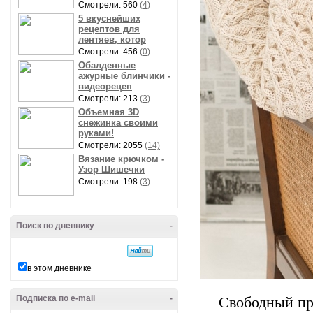
Смотрели: 560
(4)
5 вкуснейших
рецептов для
лентяев, котор
Смотрели: 456
(0)
Обалденные
ажурные блинчики -
видеорецеп
Смотрели: 213
(3)
Объемная 3D
снежинка своими
руками!
Смотрели: 2055
(14)
Вязание крючком -
Узор Шишечки
Смотрели: 198
(3)
Поиск по дневнику
-
в этом дневнике
Подписка по e-mail
-
Свободный пр