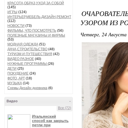
КРАСОТА,ОБРАЗ,УХОД ЗА СОБОЙ
(145)
ОЧАРОВАТЕ
ИГРЫ
(124)
ИНТЕРЬЕР,МЕБЕЛЬ,ДИЗАЙН,РЕМОНТ
УЗОРОМ ИЗ Р
(112)
НОВОСТИ
(73)
ФИЛЬМЫ, ЧТО ПОСМОТРЕТЬ
(56)
Четверг, 24 Августа 
ПОЛЕЗНЫЕ МАГАЗИНЫ И ФИРМЫ
(53)
МОДНАЯ ОДЕЖДА
(51)
ДАЧА,СТРОИТЕЛЬСТВО
(48)
ТУРИЗМ И ПУТЕШЕСТВИЯ
(42)
ВИДЕО РАЗНОЕ
(40)
НУЖНЫЕ ПРОГРАММЫ
(26)
ДЕТИ
(25)
ПОХУДЕНИЕ
(24)
ФОТО, АРТ
(18)
МУЗЫКА
(14)
Схемы,Дизайн дневника
(6)
Видео
-
Все (72)
Итальянский
способ как закрыть
петли при