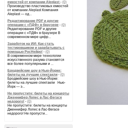
емкостей от компании Aleplast
-
(0)
Производство пластиковых емкостей
от компании Aleplast Компания
Aleplast — од...
Редактирование PDF и другие
операции с «ПДФ» в браузере
-
(0)
Редактирование PDF и другие
операции с «ПДФ» в браузере В
современном мире цифр...
Заработок на ИИ: Как стать
тестировщиком и зарабатывать с
помощью РосНейро!
-
(0)
В современном мире технологии
искусственного разума становятся
все более популярными и ...
Бродвейские шоу в Нью-Йорке:
билеты на лучшие спектакли
-
(0)
Бродвейские шоу в Нью-Йорке:
билеты на лучшие спектакли Нью-
Йорк — э...
Не пропустите: билеты на концерты
Дженнифер Лопес в Лас-Вегасе
недорого!
-
(0)
Не пропустите: билеты на концерты
Дженнифер Лопес в Лас-Вегасе
недорого! Не пропусти...