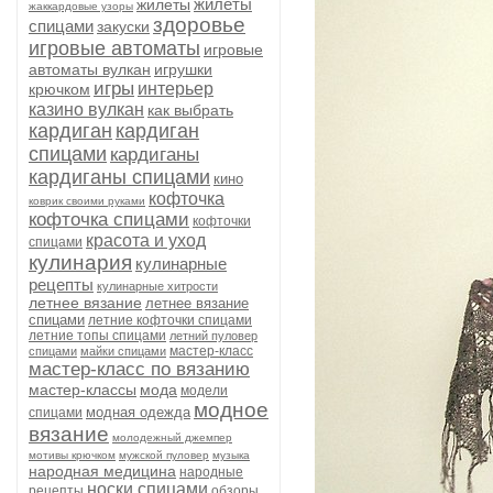
жилеты
жилеты
жаккардовые узоры
здоровье
спицами
закуски
игровые автоматы
игровые
автоматы вулкан
игрушки
игры
интерьер
крючком
казино вулкан
как выбрать
кардиган
кардиган
спицами
кардиганы
кардиганы спицами
кино
кофточка
коврик своими руками
кофточка спицами
кофточки
красота и уход
спицами
кулинария
кулинарные
рецепты
кулинарные хитрости
летнее вязание
летнее вязание
спицами
летние кофточки спицами
летние топы спицами
летний пуловер
мастер-класс
спицами
майки спицами
мастер-класс по вязанию
мастер-классы
мода
модели
модное
модная одежда
спицами
вязание
молодежный джемпер
мотивы крючком
мужской пуловер
музыка
народная медицина
народные
носки спицами
рецепты
обзоры