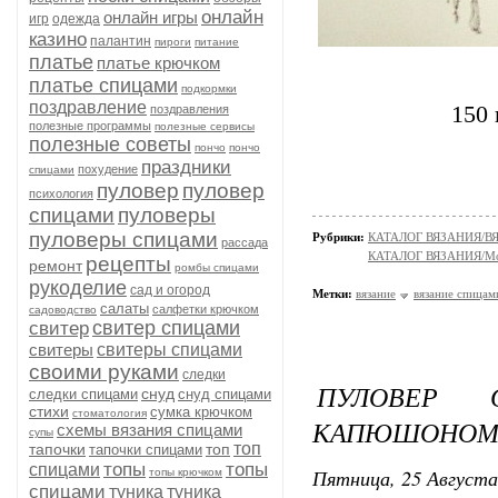
онлайн
онлайн игры
игр
одежда
казино
палантин
пироги
питание
платье
платье крючком
платье спицами
подкормки
поздравление
150 
поздравления
полезные программы
полезные сервисы
полезные советы
пончо
пончо
праздники
похудение
спицами
пуловер
пуловер
психология
спицами
пуловеры
пуловеры спицами
Рубрики:
КАТАЛОГ ВЯЗАНИЯ/
рассада
КАТАЛОГ ВЯЗАНИЯ/Мо
рецепты
ремонт
ромбы спицами
рукоделие
сад и огород
Метки:
вязание
вязание спицам
салаты
салфетки крючком
садоводство
свитер спицами
свитер
свитеры
свитеры спицами
своими руками
следки
ПУЛОВЕР 
снуд
следки спицами
снуд спицами
стихи
сумка крючком
стоматология
КАПЮШОНОМ 
схемы вязания спицами
супы
топ
тапочки
топ
тапочки спицами
топы
топы
спицами
Пятница, 25 Августа
топы крючком
спицами
туника
туника