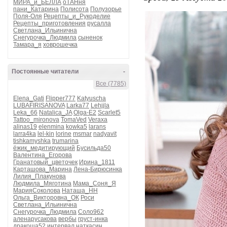
МИРА_и_БЕЛЛА
оТАНня
пани_Катарина
Полисота
Полузорье
Поля-Оля
Рецепты_и_Рукоделие
Рецепты_приготовления
русалла
Светлана_Ильинична
Снегурочка_Людмила
сыненок
Тамара_я
ховрошечка
Постоянные читатели
-
Все (7785)
Elena_Gati
Flipper777
Katyuscha
LUBAFIRISANOVA
Larka77
Lehjjla
Leka_66
Natalica_JA
Olga-E2
Scarlet5
Tattoo_mironova
TomaVed
Veraxa
alinas19
elenmina
kowka5
larans
larra4ka
lel-kin
lorine
msmar
nadyavit
tishkamyshka
trumarina
ёжик_медитирующий
Бусильда50
Валентина_Егорова
Гранатовый_цветочек
Ирина_1811
Карташова_Марина
Лена-Бирюсинка
Лилия_Плакунова
Людмила_Мяготина
Мама_Соня_Я
МарияСоколова
Наташа_НН
Ольга_Викторовна_ОК
Роси
Светлана_Ильинична
Снегурочка_Людмила
Соло962
аленарусакова
вербы
груст-инка
дракоша52
интервал
наткасин