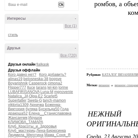
ромбов, а объ
ком
Интересы
-
Все (1)
стиль
Друзья
-
Все (720)
Друзья онлайн
fialkask
Друзья оффлайн
Кого давно нет?
Кого добавить?
Рубрики:
КАТАЛОГ ВЯЗАНИЯ/
alinas19
belosneska-38
bogsve
Boyarishnik
Casperock
cimona2
Метки:
вязание
вязание спицам
Flipper777
Iluce
larans
lel-kin
lorine
LUBAFIRISANOVA
Luna-M
mgnovenie
Natalica_JA
Olga-E2
Scarlet5
Supertatler
Sweta-G
tanch-mamon
viktoria1309
Арничка
Боженка-
Виктория
буляка
Бусильда50
Года
НЕЖНЫЙ 
дракоша52
Елена__Станиславовна
Жансанчик
Ирушок
ОРИГИНАЛЬН
КЛИМОВА_ТАМАРА
Клуб_Красоты_и_Здоровья
Клуб_мастериц
Лена-Бирюсинка
Среда, 23 Августа 20
Людмила_Мяготина
Мама_Соня_Я