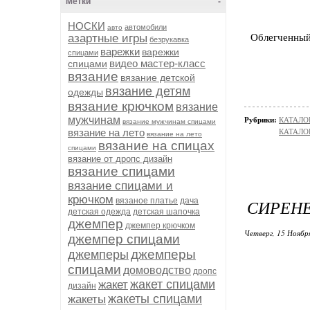
Метки
-
НОСКИ
автомобили
авто
азартные игры
Облегченный
безрукавка
варежки
варежки
спицами
видео мастер-класс
спицами
вязание
вязание детской
вязание детям
одежды
вязание крючком
вязание
мужчинам
Рубрики:
КАТАЛО
вязание мужчинам спицами
вязание на лето
КАТАЛОГ
вязание на лето
вязание на спицах
спицами
вязание от дропс дизайн
вязание спицами
вязание спицами и
крючком
вязаное платье
дача
СИРЕНЕ
детская одежда
детская шапочка
джемпер
джемпер крючком
Четверг, 15 Ноябр
джемпер спицами
джемперы
джемперы
спицами
домоводство
дропс
жакет спицами
жакет
дизайн
жакеты спицами
жакеты