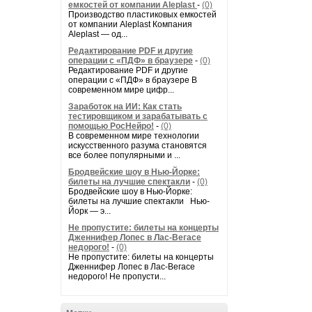
емкостей от компании Aleplast
-
(0)
Производство пластиковых емкостей
от компании Aleplast Компания
Aleplast — од...
Редактирование PDF и другие
операции с «ПДФ» в браузере
-
(0)
Редактирование PDF и другие
операции с «ПДФ» в браузере В
современном мире цифр...
Заработок на ИИ: Как стать
тестировщиком и зарабатывать с
помощью РосНейро!
-
(0)
В современном мире технологии
искусственного разума становятся
все более популярными и ...
Бродвейские шоу в Нью-Йорке:
билеты на лучшие спектакли
-
(0)
Бродвейские шоу в Нью-Йорке:
билеты на лучшие спектакли Нью-
Йорк — э...
Не пропустите: билеты на концерты
Дженнифер Лопес в Лас-Вегасе
недорого!
-
(0)
Не пропустите: билеты на концерты
Дженнифер Лопес в Лас-Вегасе
недорого! Не пропусти...