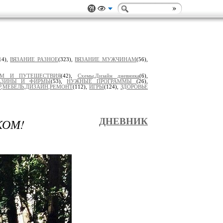
14),
ВЯЗАНИЕ РАЗНОЕ
(323),
ВЯЗАНИЕ МУЖЧИНАМ
(56),
ЗМ И ПУТЕШЕСТВИЯ
(42),
Схемы,Дизайн дневника
(6),
АЗИНЫ И ФИРМЫ
(53),
НУЖНЫЕ ПРОГРАММЫ
(26),
Р,МЕБЕЛЬ,ДИЗАЙН,РЕМОНТ
(112),
ИГРЫ
(124),
ЗДОРОВЬЕ
КОМ!
ДНЕВНИК