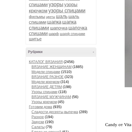
узоры
спицами
узоры
узоры спицами
крючком
шаль
шаль
фильмы
цветы
шапка
шапка
спицами
спицами
шапочка
шапочка
спицами
шарф
шарф спицами
шитье
Рубрики
-
КАТАЛОГ ВЯЗАНИЯ
(2456)
ВЯЗАНИЕ ЖЕНЩИНАМ
(1885)
Модели спицами
(1510)
ВЯЗАНИЕ РАЗНОЕ
(323)
Модели крючком
(314)
ВЯЗАНИЕ ДЕТЯМ
(198)
Узоры спицами
(118)
ВЯЗАНИЕ МУЖЧИНАМ
(56)
Узоры крючком
(45)
Готовим дома
(935)
Сладости,десерты,выпечка
(289)
Разное
(194)
Закуски
(190)
Candy от Vita
Салаты
(79)