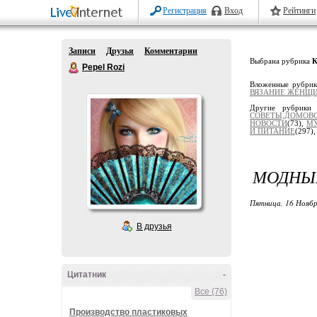
Регистрация
Вход
Рейтинги
Записи
Друзья
Комментарии
Выбрана рубрика
Pepel Rozi
Вложенные рубри
ВЯЗАНИЕ ЖЕНЩ
Другие рубрики
СОВЕТЫ,ДОМОВ
НОВОСТИ
(73),
М
И ПИТАНИЕ
(297)
МОДНЫЙ
Пятница, 16 Ноябр
В друзья
Цитатник
-
Все (76)
Производство пластиковых