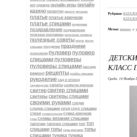
онлайн
онлайн игры
игр
одежда
казино
палантин
пироги
питание
Рубрики:
КАТАЛО
платье
платье крючком
КАТАЛОГ
платье спицами
подкормки
поздравление
Метки:
вязание
поздравления
полезные программы
полезные сервисы
полезные советы
пончо
пончо
праздники
похудение
спицами
пуловер
пуловер
психология
ДЕТСКИ
спицами
пуловеры
КЛАСС 
пуловеры спицами
рассада
рецепты
ремонт
ромбы спицами
рукоделие
Среда, 14 Ноября 2
сад и огород
салаты
салфетки крючком
садоводство
свитер спицами
свитер
свитеры
свитеры спицами
своими руками
следки
снуд
следки спицами
снуд спицами
стихи
сумка крючком
стоматология
схемы вязания спицами
супы
топ
тапочки
топ
тапочки спицами
топы
топы
спицами
топы крючком
спицами
туника
туника