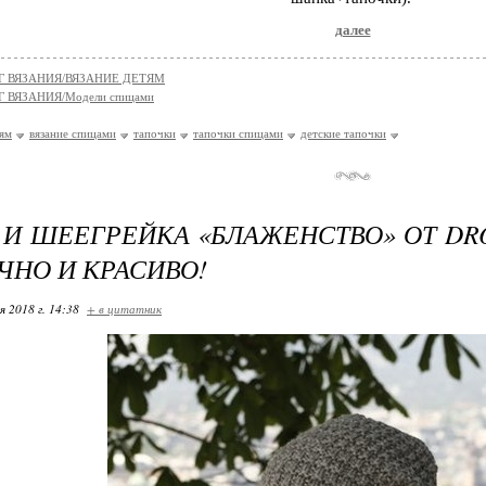
далее
Г ВЯЗАНИЯ/ВЯЗАНИЕ ДЕТЯМ
 ВЯЗАНИЯ/Модели спицами
тям
вязание спицами
тапочки
тапочки спицами
детские тапочки
И ШЕЕГРЕЙКА «БЛАЖЕНСТВО» ОТ DR
ЧНО И КРАСИВО!
я 2018 г. 14:38
+ в цитатник