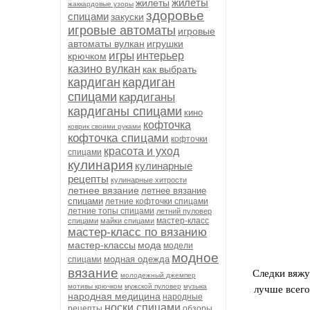
жилеты
жилеты
жаккардовые узоры
здоровье
спицами
закуски
игровые автоматы
игровые
автоматы вулкан
игрушки
игры
интерьер
крючком
казино вулкан
как выбрать
кардиган
кардиган
спицами
кардиганы
кардиганы спицами
кино
кофточка
коврик своими руками
кофточка спицами
кофточки
красота и уход
спицами
кулинария
кулинарные
рецепты
кулинарные хитрости
летнее вязание
летнее вязание
спицами
летние кофточки спицами
летние топы спицами
летний пуловер
мастер-класс
спицами
майки спицами
мастер-класс по вязанию
мастер-классы
мода
модели
модное
модная одежда
спицами
вязание
Следки вяжу
молодежный джемпер
мотивы крючком
мужской пуловер
музыка
лучше всего
народная медицина
народные
носки спицами
рецепты
обзоры