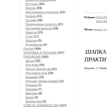
Блюда из овощей
(61)
Из птицы
(60)
Мясное
(59)
Диетическое и полезное
(51)
Рыбное
(51)
Рубрики:
КАТАЛО
На зиму
(38)
КАТАЛОГ
Праздничные рецепты
(37)
Несладкая выпечка
(29)
Метки:
вязание де
Напитки
(25)
Супы
(17)
Шашлык
(5)
Бутерброды
(4)
Разное
(346)
ШАПКА 
ЗДОРОВЬЕ И ПИТАНИЕ
(297)
РУКОДЕЛИЕ
(265)
ПРАКТИ
Шитье
(55)
Для дома
(54)
Вторник, 13 Ноябр
Другое творчество
(41)
Для нового года
(29)
Вышивка
(18)
Игрушки своими руками
(12)
Подарки
(7)
Оригами
(7)
Квиллинг
(6)
Бисер
(5)
Флористика
(3)
СОВЕТЫ,ДОМОВОДСТВО
(157)