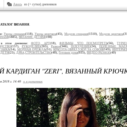
Авось
из (+ сутки) дневников
КАТАЛОГ ВЯЗАНИЯ
.
ки:
Узоры спицами
(118),
Узоры крючком
(45),
Модели спицами
(1510),
Модели крючком
(3
ИНАМ
(1885),
ВЯЗАНИЕ ДЕТЯМ
(198)
 в этом дневнике:
ФОТО, АРТ
(18),
ФИЛЬМЫ, ЧТО ПОСМОТРЕТЬ
(56),
ТУРИ
ОДСТВО
(157),
РУКОДЕЛИЕ
(265),
Разное
(346),
ПОХУДЕНИЕ
(24),
ПОЛЕЗНЫЕ МАГ
УЗЫКА
(14),
МОДНАЯ ОДЕЖДА
(51),
КРАСОТА,ОБРАЗ,УХОД ЗА СОБОЙ
(145),
ИНТЕРЬЕ
,
ДЕТИ
(25),
ДАЧА,СТРОИТЕЛЬСТВО
(48),
Готовим дома
(935),
ВИДЕО РАЗНОЕ
(40)
 КАРДИГАН "ZERI", ВЯЗАННЫЙ КРЮЧ
я 2018 г. 14:40
+ в цитатник