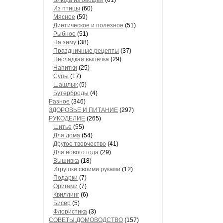
Блюда из овощей
(61)
Из птицы
(60)
Мясное
(59)
Диетическое и полезное
(51)
Рыбное
(51)
На зиму
(38)
Праздничные рецепты
(37)
Несладкая выпечка
(29)
Напитки
(25)
Супы
(17)
Шашлык
(5)
Бутерброды
(4)
Разное
(346)
ЗДОРОВЬЕ И ПИТАНИЕ
(297)
РУКОДЕЛИЕ
(265)
Шитье
(55)
Для дома
(54)
Другое творчество
(41)
Для нового года
(29)
Вышивка
(18)
Игрушки своими руками
(12)
Подарки
(7)
Оригами
(7)
Квиллинг
(6)
Бисер
(5)
Флористика
(3)
СОВЕТЫ,ДОМОВОДСТВО
(157)