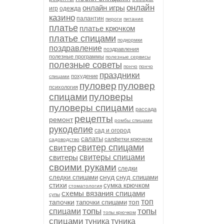
онлайн
онлайн игры
игр
одежда
казино
палантин
пироги
питание
платье
платье крючком
платье спицами
подкормки
поздравление
поздравления
полезные программы
полезные сервисы
полезные советы
пончо
пончо
праздники
похудение
спицами
пуловер
пуловер
психология
спицами
пуловеры
пуловеры спицами
рассада
рецепты
ремонт
ромбы спицами
рукоделие
сад и огород
салаты
салфетки крючком
садоводство
свитер спицами
свитер
свитеры
свитеры спицами
своими руками
следки
снуд
следки спицами
снуд спицами
стихи
сумка крючком
стоматология
схемы вязания спицами
супы
топ
тапочки
топ
тапочки спицами
топы
топы
спицами
топы крючком
спицами
туника
туника