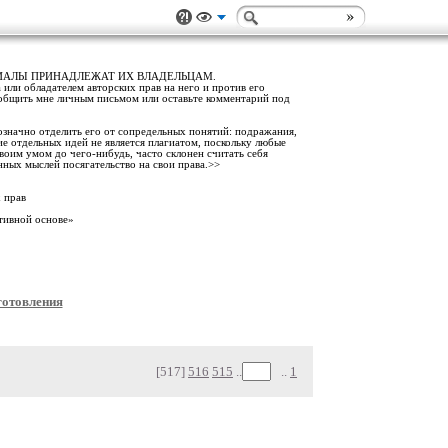
РИАЛЫ ПРИНАДЛЕЖАТ ИХ ВЛАДЕЛЬЦАМ.
 или обладателем авторских прав на него и против его
ообщить мне личным письмом или оставьте комментарий под
означно отделить его от сопредельных понятий: подражания,
ие отдельных идей не является плагиатом, поскольку любые
воим умом до чего-нибудь, часто склонен считать себя
нных мыслей посягательство на свои права.>>
 прав
тивной основе»
готовления
[517]
516
515
..
..
1