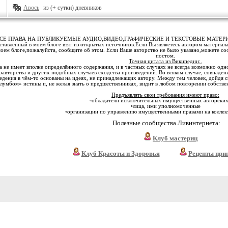
Авось
из (+ сутки) дневников
СЕ ПРАВА НА ПУБЛИКУЕМЫЕ АУДИО,ВИДЕО,ГРАФИЧЕСКИЕ И ТЕКСТОВЫЕ МАТЕ
тавленный в моем блоге взят из открытых источников.Если Вы являетесь автором материала
моем блоге,пожалуйста, сообщите об этом. Если Ваше авторство не было указано,можете с
постом.
Точная цитата из Википедии:.
 не имеет вполне определённого содержания, и в частных случаях не всегда возможно одн
оавторства и других подобных случаев сходства произведений. Во всяком случае, совпаден
едения в чём-то основаны на идеях, не принадлежащих автору. Между тем человек, дойдя с
лумбом» истины и, не желая знать о предшественниках, видит в любом повторении собстве
Предъявлять свои требования имеют право:
◦обладатели исключительных имущественных авторских
◦лица, ими уполномоченные
◦организации по управлению имущественными правами на коллек
Полезные сообщества Ливинтернета:
Клуб мастериц
Клуб Красоты и Здоровья
Рецепты при