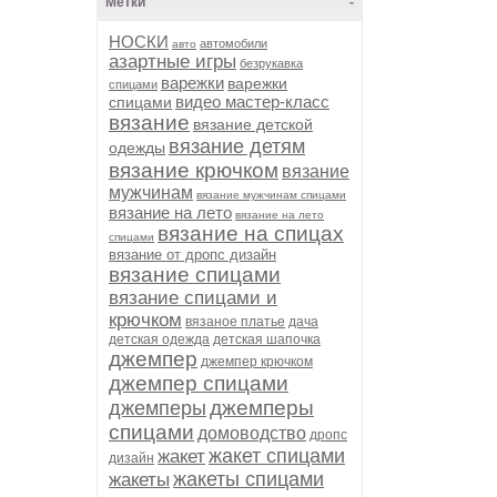
Метки
-
НОСКИ
автомобили
авто
азартные игры
безрукавка
варежки
варежки
спицами
видео мастер-класс
спицами
вязание
вязание детской
вязание детям
одежды
вязание крючком
вязание
мужчинам
вязание мужчинам спицами
вязание на лето
вязание на лето
вязание на спицах
спицами
вязание от дропс дизайн
вязание спицами
вязание спицами и
крючком
вязаное платье
дача
детская одежда
детская шапочка
джемпер
джемпер крючком
джемпер спицами
джемперы
джемперы
спицами
домоводство
дропс
жакет спицами
жакет
дизайн
жакеты спицами
жакеты