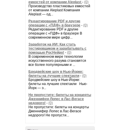
емкостей от компании Aleplast
-
(0)
Производство пластиковых емкостей
от компании Aleplast Компания
Aleplast — од...
Редактирование PDF и другие
операции с «ПДФ» в браузере
-
(0)
Редактирование PDF и другие
операции с «ПДФ» в браузере В
современном мире цифр...
Заработок на ИИ: Как стать
тестировщиком и зарабатывать с
помощью РосНейро!
-
(0)
В современном мире технологии
искусственного разума становятся
все более популярными и ...
Бродвейские шоу в Нью-Йорке:
билеты на лучшие спектакли
-
(0)
Бродвейские шоу в Нью-Йорке:
билеты на лучшие спектакли Нью-
Йорк — э...
Не пропустите: билеты на концерты
Дженнифер Лопес в Лас-Вегасе
недорого!
-
(0)
Не пропустите: билеты на концерты
Дженнифер Лопес в Лас-Вегасе
недорого! Не пропусти...