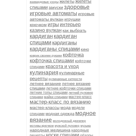
жилеты
жилеты
жаккардовые узоры
здоровье
спицами
закуски
игровые автоматы
игровые
автоматы вулкан
игрушки
игры
интерьер
крючком
казино вулкан
как выбрать
кардиган
кардиган
спицами
кардиганы
кардиганы спицами
кино
кофточка
коврик своими руками
кофточка спицами
кофточки
красота и уход
спицами
кулинария
кулинарные
рецепты
кулинарные хитрости
летнее вязание
летнее вязание
спицами
летние кофточки спицами
летние топы спицами
летний пуловер
мастер-класс
спицами
майки спицами
мастер-класс по вязанию
мастер-классы
мода
модели
модное
модная одежда
спицами
вязание
молодежный джемпер
мотивы крючком
мужской пуловер
музыка
народная медицина
народные
носки спицами
рецепты
обзоры