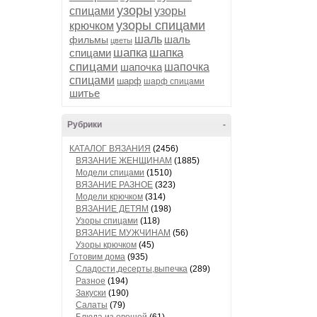
узоры
спицами
узоры
узоры спицами
крючком
шаль
шаль
фильмы
цветы
шапка
шапка
спицами
спицами
шапочка
шапочка
спицами
шарф
шарф спицами
шитье
Рубрики
-
КАТАЛОГ ВЯЗАНИЯ
(2456)
ВЯЗАНИЕ ЖЕНЩИНАМ
(1885)
Модели спицами
(1510)
ВЯЗАНИЕ РАЗНОЕ
(323)
Модели крючком
(314)
ВЯЗАНИЕ ДЕТЯМ
(198)
Узоры спицами
(118)
ВЯЗАНИЕ МУЖЧИНАМ
(56)
Узоры крючком
(45)
Готовим дома
(935)
Сладости,десерты,выпечка
(289)
Разное
(194)
Закуски
(190)
Салаты
(79)