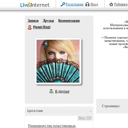
Регистрация
Вход
Рейтинги
Записи
Друзья
Комментарии
«В
Материал,выс
Pepel Rozi
использования в 
<<Понятие плагиата
заимствования, с
новые произв
«Ко
В друзья
Страницы:
Цитатник
-
Все (76)
Производство пластиковых