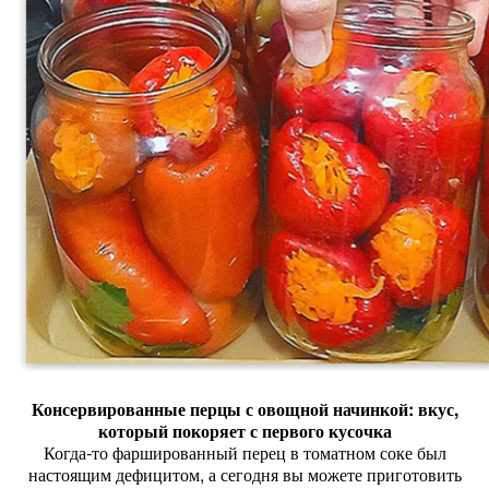
Консервированные
перцы
с
овощной
начинкой:
вкус,
который
покоряет
с
первого
кусочка
Когда‑то
фаршированный
перец
в
томатном
соке
был
настоящим
дефицитом,
а
сегодня
вы
можете
приготовить