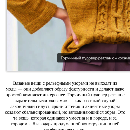
Вязаные
вещи
с
рельефными
узорами
не
выходят
из
моды
— они
добавляют
образу
фактурности
и
делают
даже
простой
комплект
интереснее.
Горчичный
пуловер
реглан
с
выразительными
«косами»
— как
раз
такой
случай:
лаконичный
силуэт,
яркий
оттенок
и
акцентные
узоры
создают
сбалансированный,
но
запоминающийся
образ.
Это
та
вещь,
которая
одинаково
уместна
и
в
городе,
и
за
городом,
а
благодаря
продуманной
конструкции
в
ней
комфортно
весь
день.