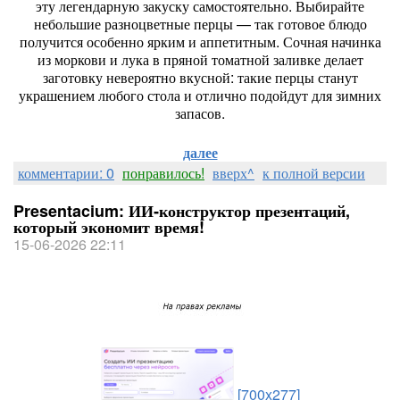
эту
легендарную
закуску
самостоятельно.
Выбирайте
небольшие
разноцветные
перцы
— так
готовое
блюдо
получится
особенно
ярким
и
аппетитным.
Сочная
начинка
из
моркови
и
лука
в
пряной
томатной
заливке
делает
заготовку
невероятно
вкусной:
такие
перцы
станут
украшением
любого
стола
и
отлично
подойдут
для
зимних
запасов.
далее
комментарии: 0
понравилось!
вверх^
к полной версии
Presentacium: ИИ‑конструктор презентаций,
который экономит время!
15-06-2026 22:11
[700x277]