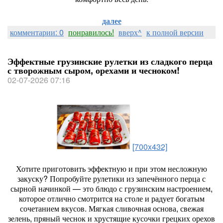
далее
комментарии: 0
понравилось!
вверх^
к полной версии
Эффектные грузинские рулетки из сладкого перца
с творожным сыром, орехами и чесноком!
02-07-2026 07:16
[700x432]
Хотите
приготовить
эффектную
и
при
этом
несложную
закуску?
Попробуйте
рулетики
из
запечённого
перца
с
сырной
начинкой
— это
блюдо
с
грузинским
настроением,
которое
отлично
смотрится
на
столе
и
радует
богатым
сочетанием
вкусов.
Мягкая
сливочная
основа,
свежая
зелень,
пряный
чеснок
и
хрустящие
кусочки
грецких
орехов