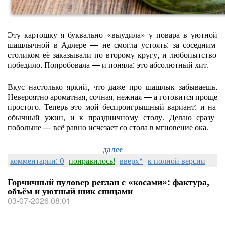
Эту
картошку
я
буквально
«выудила»
у
повара
в
уютной
шашлычной
в
Адлере
— не
смогла
устоять:
за
соседним
столиком
её
заказывали
по
второму
кругу,
и
любопытство
победило.
Попробовала
— и
поняла:
это
абсолютный
хит.
Вкус
настолько
яркий,
что
даже
про
шашлык
забываешь.
Невероятно
ароматная,
сочная,
нежная
— а
готовится
проще
простого.
Теперь
это
мой
беспроигрышный
вариант:
и
на
обычный
ужин,
и
к
праздничному
столу.
Делаю
сразу
побольше
— всё
равно
исчезает
со
стола
в
мгновение
ока.
далее
комментарии: 0
понравилось!
вверх^
к полной версии
Горчичный пуловер реглан с «косами»: фактура,
объём и уютный шик спицами
03-07-2026 08:01