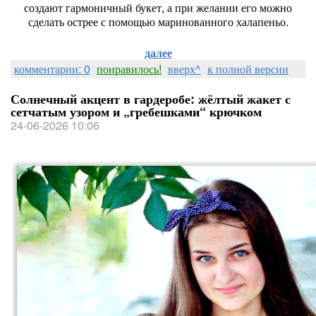
создают
гармоничный
букет,
а
при
желании
его
можно
сделать
острее
с
помощью
маринованного
халапеньо.
далее
комментарии: 0
понравилось!
вверх^
к полной версии
Солнечный акцент в гардеробе: жёлтый жакет с
сетчатым узором и „гребешками“ крючком
24-06-2026 10:06