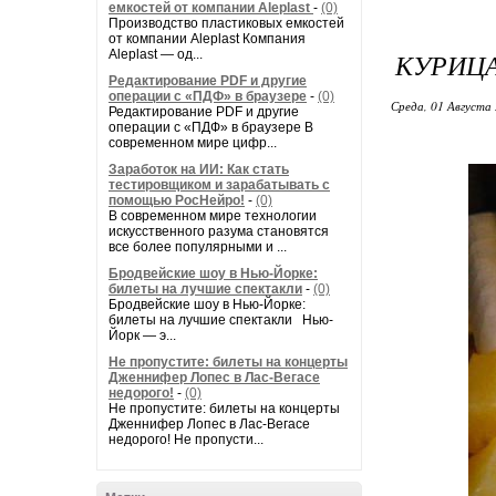
емкостей от компании Aleplast
-
(0)
Производство пластиковых емкостей
от компании Aleplast Компания
Aleplast — од...
КУРИЦА
Редактирование PDF и другие
операции с «ПДФ» в браузере
-
(0)
Среда, 01 Августа 
Редактирование PDF и другие
операции с «ПДФ» в браузере В
современном мире цифр...
Заработок на ИИ: Как стать
тестировщиком и зарабатывать с
помощью РосНейро!
-
(0)
В современном мире технологии
искусственного разума становятся
все более популярными и ...
Бродвейские шоу в Нью-Йорке:
билеты на лучшие спектакли
-
(0)
Бродвейские шоу в Нью-Йорке:
билеты на лучшие спектакли Нью-
Йорк — э...
Не пропустите: билеты на концерты
Дженнифер Лопес в Лас-Вегасе
недорого!
-
(0)
Не пропустите: билеты на концерты
Дженнифер Лопес в Лас-Вегасе
недорого! Не пропусти...