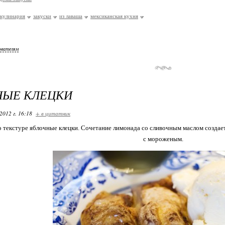
кулинария
закуски
из лаваша
мексиканская кухня
ователям
НЫЕ КЛЕЦКИ
2012 г. 16:18
+ в цитатник
текстуре яблочные клецки. Сочетание лимонада со сливочным маслом создает
с мороженым.