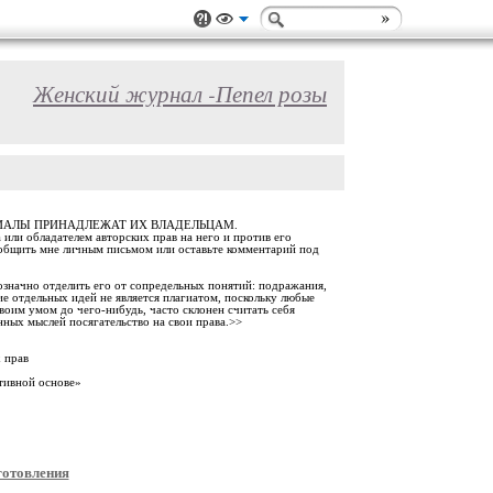
Женский журнал -Пепел розы
РИАЛЫ ПРИНАДЛЕЖАТ ИХ ВЛАДЕЛЬЦАМ.
 или обладателем авторских прав на него и против его
ообщить мне личным письмом или оставьте комментарий под
означно отделить его от сопредельных понятий: подражания,
ие отдельных идей не является плагиатом, поскольку любые
воим умом до чего-нибудь, часто склонен считать себя
нных мыслей посягательство на свои права.>>
 прав
тивной основе»
готовления