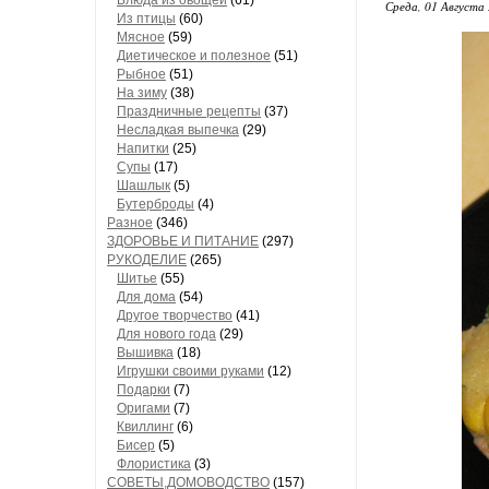
Блюда из овощей
(61)
Среда, 01 Августа 
Из птицы
(60)
Мясное
(59)
Диетическое и полезное
(51)
Рыбное
(51)
На зиму
(38)
Праздничные рецепты
(37)
Несладкая выпечка
(29)
Напитки
(25)
Супы
(17)
Шашлык
(5)
Бутерброды
(4)
Разное
(346)
ЗДОРОВЬЕ И ПИТАНИЕ
(297)
РУКОДЕЛИЕ
(265)
Шитье
(55)
Для дома
(54)
Другое творчество
(41)
Для нового года
(29)
Вышивка
(18)
Игрушки своими руками
(12)
Подарки
(7)
Оригами
(7)
Квиллинг
(6)
Бисер
(5)
Флористика
(3)
СОВЕТЫ,ДОМОВОДСТВО
(157)