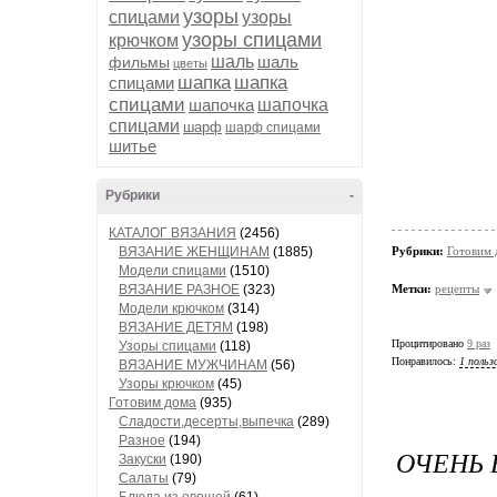
узоры
спицами
узоры
узоры спицами
крючком
шаль
шаль
фильмы
цветы
шапка
шапка
спицами
спицами
шапочка
шапочка
спицами
шарф
шарф спицами
шитье
Рубрики
-
КАТАЛОГ ВЯЗАНИЯ
(2456)
ВЯЗАНИЕ ЖЕНЩИНАМ
(1885)
Рубрики:
Готовим 
Модели спицами
(1510)
ВЯЗАНИЕ РАЗНОЕ
(323)
Метки:
рецепты
Модели крючком
(314)
ВЯЗАНИЕ ДЕТЯМ
(198)
Процитировано
9 раз
Узоры спицами
(118)
Понравилось:
1 польз
ВЯЗАНИЕ МУЖЧИНАМ
(56)
Узоры крючком
(45)
Готовим дома
(935)
Сладости,десерты,выпечка
(289)
Разное
(194)
ОЧЕНЬ 
Закуски
(190)
Салаты
(79)