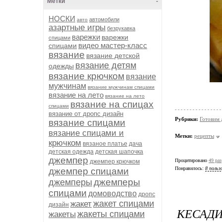
Метки
-
НОСКИ
автомобили
авто
азартные игры
безрукавка
варежки
варежки
спицами
видео мастер-класс
спицами
вязание
вязание детской
вязание детям
одежды
вязание крючком
вязание
мужчинам
вязание мужчинам спицами
вязание на лето
вязание на лето
вязание на спицах
спицами
вязание от дропс дизайн
Рубрики:
Готовим 
вязание спицами
вязание спицами и
Метки:
рецепты
крючком
вязаное платье
дача
детская одежда
детская шапочка
джемпер
Процитировано
49 раз
джемпер крючком
Понравилось:
8 польз
джемпер спицами
джемперы
джемперы
спицами
домоводство
дропс
жакет спицами
жакет
дизайн
КЕСАДИ
жакеты спицами
жакеты