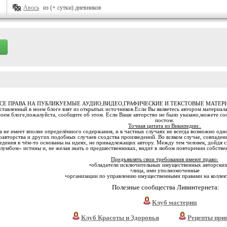
Авось
из (+ сутки) дневников
СЕ ПРАВА НА ПУБЛИКУЕМЫЕ АУДИО,ВИДЕО,ГРАФИЧЕСКИЕ И ТЕКСТОВЫЕ МАТЕ
тавленный в моем блоге взят из открытых источников.Если Вы являетесь автором материала
моем блоге,пожалуйста, сообщите об этом. Если Ваше авторство не было указано,можете с
постом.
Точная цитата из Википедии:.
 не имеет вполне определённого содержания, и в частных случаях не всегда возможно одн
оавторства и других подобных случаев сходства произведений. Во всяком случае, совпаден
едения в чём-то основаны на идеях, не принадлежащих автору. Между тем человек, дойдя с
лумбом» истины и, не желая знать о предшественниках, видит в любом повторении собстве
Предъявлять свои требования имеют право:
◦обладатели исключительных имущественных авторских
◦лица, ими уполномоченные
◦организации по управлению имущественными правами на коллек
Полезные сообщества Ливинтернета:
Клуб мастериц
Клуб Красоты и Здоровья
Рецепты при