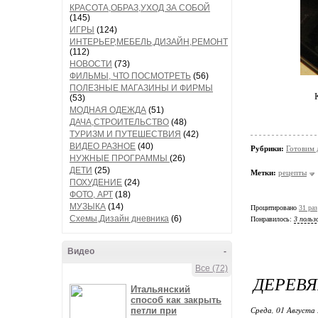
КРАСОТА,ОБРАЗ,УХОД ЗА СОБОЙ
(145)
ИГРЫ
(124)
ИНТЕРЬЕР,МЕБЕЛЬ,ДИЗАЙН,РЕМОНТ
(112)
НОВОСТИ
(73)
ФИЛЬМЫ, ЧТО ПОСМОТРЕТЬ
(56)
ПОЛЕЗНЫЕ МАГАЗИНЫ И ФИРМЫ
(53)
МОДНАЯ ОДЕЖДА
(51)
ДАЧА,СТРОИТЕЛЬСТВО
(48)
ТУРИЗМ И ПУТЕШЕСТВИЯ
(42)
ВИДЕО РАЗНОЕ
(40)
Рубрики:
Готовим 
НУЖНЫЕ ПРОГРАММЫ
(26)
ДЕТИ
(25)
Метки:
рецепты
ПОХУДЕНИЕ
(24)
ФОТО, АРТ
(18)
МУЗЫКА
(14)
Процитировано
31 раз
Схемы,Дизайн дневника
(6)
Понравилось:
3 польз
Видео
-
Все (72)
ДЕРЕВЯ
Итальянский
способ как закрыть
Среда, 01 Августа 
петли при