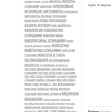
жилеты
жилеты
жаккардовые узоры
здоровье
Среда, 01 Августа 
спицами
закуски
игровые автоматы
игровые
автоматы вулкан
игрушки
игры
интерьер
крючком
казино вулкан
как выбрать
кардиган
кардиган
спицами
кардиганы
кардиганы спицами
кино
кофточка
коврик своими руками
кофточка спицами
кофточки
красота и уход
спицами
кулинария
кулинарные
рецепты
кулинарные хитрости
летнее вязание
летнее вязание
спицами
летние кофточки спицами
летние топы спицами
летний пуловер
мастер-класс
спицами
майки спицами
мастер-класс по вязанию
мастер-классы
мода
модели
модное
модная одежда
спицами
вязание
молодежный джемпер
мотивы крючком
мужской пуловер
музыка
народная медицина
народные
носки спицами
рецепты
обзоры
Рубрики:
Готовим 