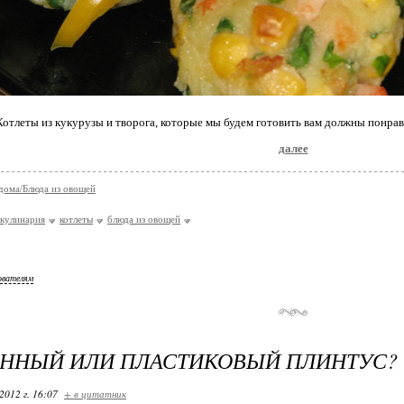
Котлеты из кукурузы и творога, которые мы будем готовить вам должны понравит
далее
дома/Блюда из овощей
кулинария
котлеты
блюда из овощей
ователям
ННЫЙ ИЛИ ПЛАСТИКОВЫЙ ПЛИНТУС?
2012 г. 16:07
+ в цитатник