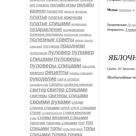
онлайн
онлайн игры
игр
одежда
казино
Метки:
рецепты
палантин
пироги
питание
платье
платье крючком
платье спицами
подкормки
Процитировано
34 раз
поздравление
поздравления
Понравилось:
5 польз
полезные программы
полезные сервисы
полезные советы
пончо
пончо
праздники
похудение
спицами
пуловер
пуловер
психология
ЯБЛОЧ
спицами
пуловеры
пуловеры спицами
рассада
Среда, 01 Августа 
рецепты
ремонт
ромбы спицами
Необычайные по 
рукоделие
сад и огород
салаты
салфетки крючком
садоводство
свитер спицами
свитер
свитеры
свитеры спицами
своими руками
следки
снуд
следки спицами
снуд спицами
стихи
сумка крючком
стоматология
схемы вязания спицами
супы
топ
тапочки
топ
тапочки спицами
топы
топы
спицами
топы крючком
спицами
туника
туника