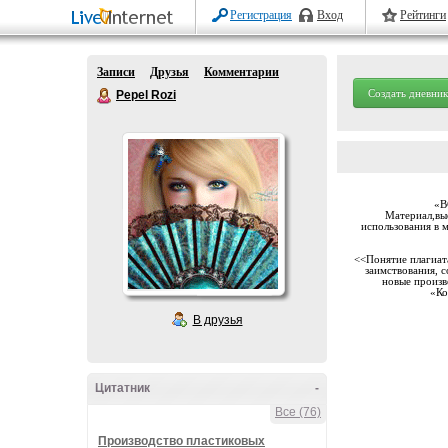
Регистрация
Вход
Рейтинги
Записи
Друзья
Комментарии
Создать дневник
Pepel Rozi
«В
Материал,выс
использования в 
<<Понятие плагиата
заимствования, с
новые произв
«Ко
В друзья
Цитатник
-
Все (76)
Производство пластиковых