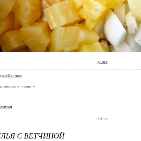
далее
дома/Из птицы
кулинария
курица
ователям
ЛЬЯ С ВЕТЧИНОЙ