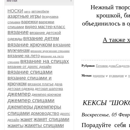
Метки
-
Нежный творо
НОСКИ
автомобили
авто
крошкой, би
азартные игры
безрукавка
варежки
варежки
объединилось в 
спицами
видео мастер-класс
спицами
вязание
вязание детской
вязание детям
одежды
А также х
вязание крючком
вязание
мужчинам
вязание мужчинам спицами
вязание на лето
вязание на лето
вязание на спицах
спицами
Рубрики:
Готовим дома/Сладости
вязание от дропс дизайн
вязание спицами
Метки:
рецепты
кулинария
т
вязание спицами и
крючком
вязаное платье
дача
детская одежда
детская шапочка
джемпер
джемпер крючком
джемпер спицами
КЕКСЫ "ШОК
джемперы
джемперы
спицами
Воскресенье, 05 Февр
домоводство
дропс
жакет спицами
жакет
дизайн
Порадуйте себя
жакеты спицами
жакеты