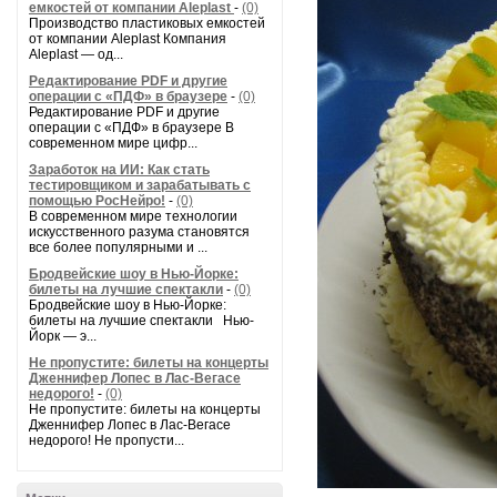
емкостей от компании Aleplast
-
(0)
Производство пластиковых емкостей
от компании Aleplast Компания
Aleplast — од...
Редактирование PDF и другие
операции с «ПДФ» в браузере
-
(0)
Редактирование PDF и другие
операции с «ПДФ» в браузере В
современном мире цифр...
Заработок на ИИ: Как стать
тестировщиком и зарабатывать с
помощью РосНейро!
-
(0)
В современном мире технологии
искусственного разума становятся
все более популярными и ...
Бродвейские шоу в Нью-Йорке:
билеты на лучшие спектакли
-
(0)
Бродвейские шоу в Нью-Йорке:
билеты на лучшие спектакли Нью-
Йорк — э...
Не пропустите: билеты на концерты
Дженнифер Лопес в Лас-Вегасе
недорого!
-
(0)
Не пропустите: билеты на концерты
Дженнифер Лопес в Лас-Вегасе
недорого! Не пропусти...