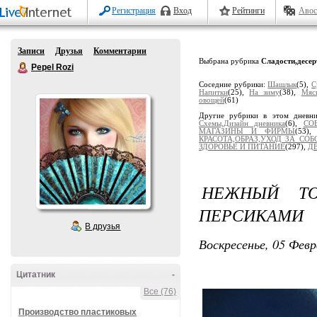
Регистрация
Вход
Рейтинги
Авос
Записи
Друзья
Комментарии
Выбрана рубрика
Сладости,десе
Pepel Rozi
Соседние рубрики:
Шашлык
(5),
С
Напитки
(25),
На зиму
(38),
Мяс
овощей
(61)
Другие рубрики в этом дневн
Схемы,Дизайн дневника
(6),
СО
МАГАЗИНЫ И ФИРМЫ
(53)
КРАСОТА,ОБРАЗ,УХОД ЗА СОБ
ЗДОРОВЬЕ И ПИТАНИЕ
(297),
Д
НЕЖНЫЙ ТО
ПЕРСИКАМИ
В друзья
Воскресенье, 05 Февр
Цитатник
-
Все (76)
Производство пластиковых