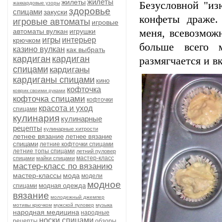
жилеты
жилеты
Безусловной "из
жаккардовые узоры
здоровье
спицами
закуски
конфеты драже.
игровые автоматы
игровые
автоматы вулкан
игрушки
меня, всевозмож
игры
интерьер
крючком
больше всего 
казино вулкан
как выбрать
кардиган
кардиган
размягчается и в
спицами
кардиганы
кардиганы спицами
кино
кофточка
коврик своими руками
кофточка спицами
кофточки
красота и уход
спицами
кулинария
кулинарные
рецепты
кулинарные хитрости
летнее вязание
летнее вязание
спицами
летние кофточки спицами
летние топы спицами
летний пуловер
мастер-класс
спицами
майки спицами
мастер-класс по вязанию
мастер-классы
мода
модели
модное
модная одежда
спицами
вязание
молодежный джемпер
мотивы крючком
мужской пуловер
музыка
народная медицина
народные
носки спицами
рецепты
обзоры