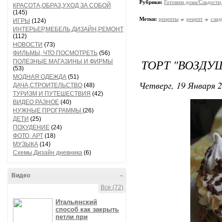
Рубрики:
Готовим дома/Сладости
КРАСОТА,ОБРАЗ,УХОД ЗА СОБОЙ
(145)
Метки:
рецепты
рецепт
слад
ИГРЫ
(124)
ИНТЕРЬЕР,МЕБЕЛЬ,ДИЗАЙН,РЕМОНТ
(112)
НОВОСТИ
(73)
ФИЛЬМЫ, ЧТО ПОСМОТРЕТЬ
(56)
ТОРТ "ВОЗДУ
ПОЛЕЗНЫЕ МАГАЗИНЫ И ФИРМЫ
(53)
МОДНАЯ ОДЕЖДА
(51)
Четверг, 19 Января 2
ДАЧА,СТРОИТЕЛЬСТВО
(48)
ТУРИЗМ И ПУТЕШЕСТВИЯ
(42)
ВИДЕО РАЗНОЕ
(40)
НУЖНЫЕ ПРОГРАММЫ
(26)
ДЕТИ
(25)
ПОХУДЕНИЕ
(24)
ФОТО, АРТ
(18)
МУЗЫКА
(14)
Схемы,Дизайн дневника
(6)
Видео
-
Все (72)
Итальянский
способ как закрыть
петли при