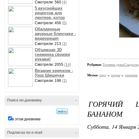
Смотрели: 560
(4)
5 вкуснейших
рецептов для
лентяев, котор
Смотрели: 456
(0)
Обалденные
ажурные блинчики -
видеорецеп
Смотрели: 213
(3)
Объемная 3D
снежинка своими
руками!
Смотрели: 2055
(14)
Рубрики:
Готовим дома/Сладости
Вязание крючком -
Узор Шишечки
Метки:
торт
торты
рецепты
Смотрели: 198
(3)
Поиск по дневнику
-
ГОРЯЧИЙ 
БАНАНОМ
в этом дневнике
Суббота, 14 Января 2
Подписка по e-mail
-