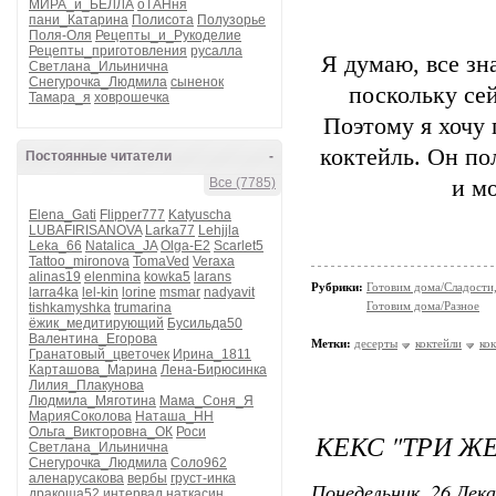
МИРА_и_БЕЛЛА
оТАНня
пани_Катарина
Полисота
Полузорье
Поля-Оля
Рецепты_и_Рукоделие
Рецепты_приготовления
русалла
Я думаю, все з
Светлана_Ильинична
Снегурочка_Людмила
сыненок
поскольку сей
Тамара_я
ховрошечка
Поэтому я хочу
коктейль. Он п
Постоянные читатели
-
Все (7785)
и м
Elena_Gati
Flipper777
Katyuscha
LUBAFIRISANOVA
Larka77
Lehjjla
Leka_66
Natalica_JA
Olga-E2
Scarlet5
Tattoo_mironova
TomaVed
Veraxa
alinas19
elenmina
kowka5
larans
Рубрики:
Готовим дома/Сладости
larra4ka
lel-kin
lorine
msmar
nadyavit
Готовим дома/Разное
tishkamyshka
trumarina
ёжик_медитирующий
Бусильда50
Валентина_Егорова
Метки:
десерты
коктейли
ко
Гранатовый_цветочек
Ирина_1811
Карташова_Марина
Лена-Бирюсинка
Лилия_Плакунова
Людмила_Мяготина
Мама_Соня_Я
МарияСоколова
Наташа_НН
Ольга_Викторовна_ОК
Роси
КЕКС "ТРИ Ж
Светлана_Ильинична
Снегурочка_Людмила
Соло962
аленарусакова
вербы
груст-инка
Понедельник, 26 Дека
дракоша52
интервал
наткасин