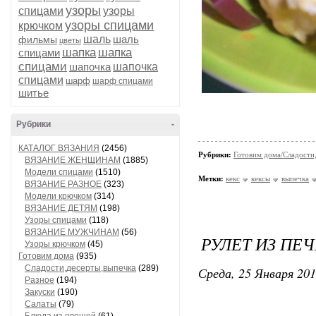
узоры
спицами
узоры
узоры спицами
крючком
шаль
шаль
фильмы
цветы
шапка
шапка
спицами
спицами
шапочка
шапочка
спицами
шарф
шарф спицами
шитье
Рубрики
-
КАТАЛОГ ВЯЗАНИЯ
(2456)
Рубрики:
Готовим дома/Сладости
ВЯЗАНИЕ ЖЕНЩИНАМ
(1885)
Модели спицами
(1510)
Метки:
кекс
кексы
выпечка
ВЯЗАНИЕ РАЗНОЕ
(323)
Модели крючком
(314)
ВЯЗАНИЕ ДЕТЯМ
(198)
Узоры спицами
(118)
ВЯЗАНИЕ МУЖЧИНАМ
(56)
РУЛЕТ ИЗ ПЕЧ
Узоры крючком
(45)
Готовим дома
(935)
Сладости,десерты,выпечка
(289)
Среда, 25 Января 201
Разное
(194)
Закуски
(190)
Салаты
(79)