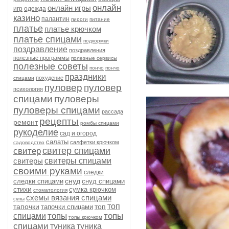
онлайн
онлайн игры
игр
одежда
казино
палантин
пироги
питание
платье
платье крючком
платье спицами
подкормки
поздравление
поздравления
полезные программы
полезные сервисы
полезные советы
пончо
пончо
праздники
похудение
спицами
пуловер
пуловер
психология
спицами
пуловеры
пуловеры спицами
рассада
рецепты
ремонт
ромбы спицами
рукоделие
сад и огород
салаты
салфетки крючком
садоводство
свитер спицами
свитер
свитеры
свитеры спицами
своими руками
следки
снуд
следки спицами
снуд спицами
стихи
сумка крючком
стоматология
схемы вязания спицами
супы
топ
тапочки
топ
тапочки спицами
топы
топы
спицами
топы крючком
спицами
туника
туника