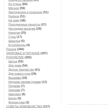
Блюда из овощей
(61)
Из птицы
(60)
Мясное
(59)
Диетическое и полезное
(51)
Рыбное
(51)
На зиму
(38)
Праздничные рецепты
(37)
Несладкая выпечка
(29)
Напитки
(25)
Супы
(17)
Шашлык
(5)
Бутерброды
(4)
Разное
(346)
ЗДОРОВЬЕ И ПИТАНИЕ
(297)
РУКОДЕЛИЕ
(265)
Шитье
(55)
Для дома
(54)
Другое творчество
(41)
Для нового года
(29)
Вышивка
(18)
Игрушки своими руками
(12)
Подарки
(7)
Оригами
(7)
Квиллинг
(6)
Бисер
(5)
Флористика
(3)
СОВЕТЫ,ДОМОВОДСТВО
(157)