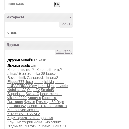
Интересы
-
Все (1)
стиль
Друзья
-
Все (720)
Друзья онлайн
fialkask
Друзья оффлайн
Кого давно нет?
Кого добавить?
alinas19
belosneska-38
bogsve
Boyarishnik
Casperock
cimona2
Flipper777
Iluce
larans
lel-kin
lorine
LUBAFIRISANOVA
Luna-M
mgnovenie
Natalica_JA
Olga-E2
Scarlet5
Supertatler
Sweta-G
tanch-mamon
viktoria1309
Арничка
Боженка-
Виктория
буляка
Бусильда50
Года
дракоша52
Елена__Станиславовна
Жансанчик
Ирушок
КЛИМОВА_ТАМАРА
Клуб_Красоты_и_Здоровья
Клуб_мастериц
Лена-Бирюсинка
Людмила_Мяготина
Мама_Соня_Я