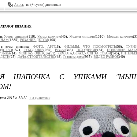
Авось
из (+ сутки) дневников
КАТАЛОГ ВЯЗАНИЯ
.
ки:
Узоры спицами
(118),
Узоры крючком
(45),
Модели спицами
(1510),
Модели крючком
(3
ИНАМ
(1885),
ВЯЗАНИЕ ДЕТЯМ
(198)
 в этом дневнике:
ФОТО, АРТ
(18),
ФИЛЬМЫ, ЧТО ПОСМОТРЕТЬ
(56),
ТУРИ
ОДСТВО
(157),
РУКОДЕЛИЕ
(265),
Разное
(346),
ПОХУДЕНИЕ
(24),
ПОЛЕЗНЫЕ МАГ
УЗЫКА
(14),
МОДНАЯ ОДЕЖДА
(51),
КРАСОТА,ОБРАЗ,УХОД ЗА СОБОЙ
(145),
ИНТЕРЬЕ
,
ДЕТИ
(25),
ДАЧА,СТРОИТЕЛЬСТВО
(48),
Готовим дома
(935),
ВИДЕО РАЗНОЕ
(40)
КАЯ ШАПОЧКА С УШКАМИ "МЫШ
ОМ!
арта 2017 г. 11:11
+ в цитатник