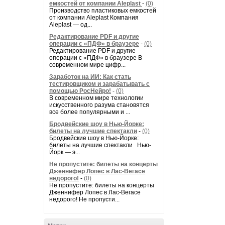
емкостей от компании Aleplast
-
(0)
Производство пластиковых емкостей
от компании Aleplast Компания
Aleplast — од...
Редактирование PDF и другие
операции с «ПДФ» в браузере
-
(0)
Редактирование PDF и другие
операции с «ПДФ» в браузере В
современном мире цифр...
Заработок на ИИ: Как стать
тестировщиком и зарабатывать с
помощью РосНейро!
-
(0)
В современном мире технологии
искусственного разума становятся
все более популярными и ...
Бродвейские шоу в Нью-Йорке:
билеты на лучшие спектакли
-
(0)
Бродвейские шоу в Нью-Йорке:
билеты на лучшие спектакли Нью-
Йорк — э...
Не пропустите: билеты на концерты
Дженнифер Лопес в Лас-Вегасе
недорого!
-
(0)
Не пропустите: билеты на концерты
Дженнифер Лопес в Лас-Вегасе
недорого! Не пропусти...