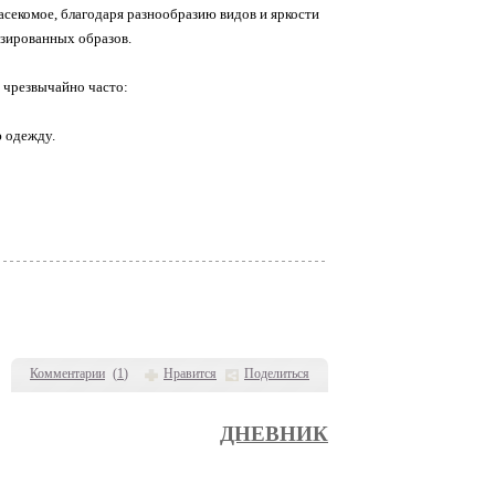
асекомое, благодаря разнообразию видов и яркости
изированных образов.
 чрезвычайно часто:
ю одежду.
Комментарии
(
1
)
Нравится
Поделиться
ДНЕВНИК