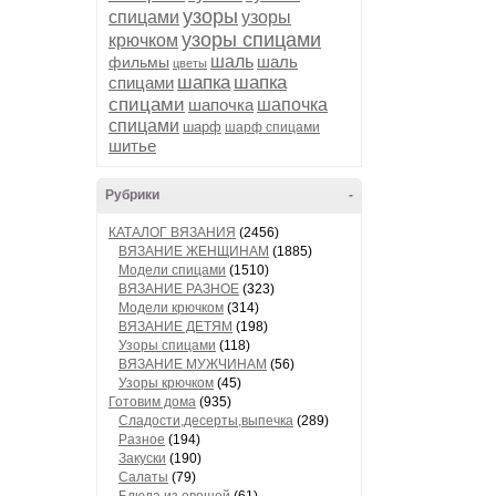
узоры
спицами
узоры
узоры спицами
крючком
шаль
шаль
фильмы
цветы
шапка
шапка
спицами
спицами
шапочка
шапочка
спицами
шарф
шарф спицами
шитье
Рубрики
-
КАТАЛОГ ВЯЗАНИЯ
(2456)
ВЯЗАНИЕ ЖЕНЩИНАМ
(1885)
Модели спицами
(1510)
ВЯЗАНИЕ РАЗНОЕ
(323)
Модели крючком
(314)
ВЯЗАНИЕ ДЕТЯМ
(198)
Узоры спицами
(118)
ВЯЗАНИЕ МУЖЧИНАМ
(56)
Узоры крючком
(45)
Готовим дома
(935)
Сладости,десерты,выпечка
(289)
Разное
(194)
Закуски
(190)
Салаты
(79)