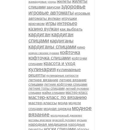
жилеты
жилеты
жаккардовые узоры
здоровье
спицами
закуски
игровые автоматы
игровые
автоматы вулкан
игрушки
игры
интерьер
крючком
казино вулкан
как выбрать
кардиган
кардиган
спицами
кардиганы
кардиганы спицами
кино
кофточка
коврик своими руками
кофточка спицами
кофточки
красота и уход
спицами
кулинария
кулинарные
рецепты
кулинарные хитрости
летнее вязание
летнее вязание
спицами
летние кофточки спицами
летние топы спицами
летний пуловер
мастер-класс
спицами
майки спицами
мастер-класс по вязанию
мастер-классы
мода
модели
модное
модная одежда
спицами
вязание
молодежный джемпер
мотивы крючком
мужской пуловер
музыка
народная медицина
народные
носки спицами
рецепты
обзоры