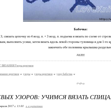
Бабочка:
 3; связать цепочку из 4 возд. п. + 3 возд. п. подъема и вязать по схеме от стр
кам, выполнить усики, затем вязать вдоль левой стороны туловища и для 1-го кр
закончить обе половины крылышка раздельн
далее
 ВЯЗАНИЯ/Узоры крючком
вязание крючком
узоры
узоры крючком
узор бабочка
ЕВЫХ УЗОРОВ: УЧИМСЯ ВЯЗАТЬ СПИЦА
враля 2017 г. 13:01
+ в цитатник