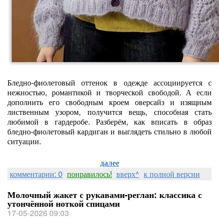
Бледно‑фиолетовый оттенок в одежде ассоциируется с
нежностью, романтикой и творческой свободой. А если
дополнить его свободным кроем оверсайз и изящным
лиственным узором, получится вещь, способная стать
любимой в гардеробе. Разберём, как вписать в образ
бледно‑фиолетовый кардиган и выглядеть стильно в любой
ситуации.
далее
комментарии: 0
понравилось!
вверх^
к полной версии
Молочный жакет с рукавами‑реглан: классика с
утончённой ноткой спицами
17-05-2026 09:03