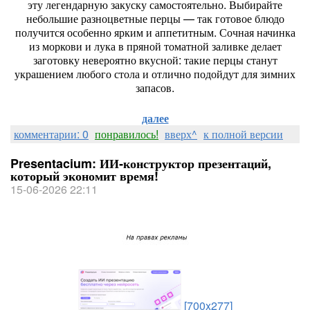
эту
легендарную
закуску
самостоятельно.
Выбирайте
небольшие
разноцветные
перцы
— так
готовое
блюдо
получится
особенно
ярким
и
аппетитным.
Сочная
начинка
из
моркови
и
лука
в
пряной
томатной
заливке
делает
заготовку
невероятно
вкусной:
такие
перцы
станут
украшением
любого
стола
и
отлично
подойдут
для
зимних
запасов.
далее
комментарии: 0
понравилось!
вверх^
к полной версии
Presentacium: ИИ‑конструктор презентаций,
который экономит время!
15-06-2026 22:11
[700x277]