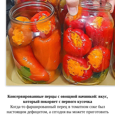
Консервированные
перцы
с
овощной
начинкой:
вкус,
который
покоряет
с
первого
кусочка
Когда‑то
фаршированный
перец
в
томатном
соке
был
настоящим
дефицитом,
а
сегодня
вы
можете
приготовить