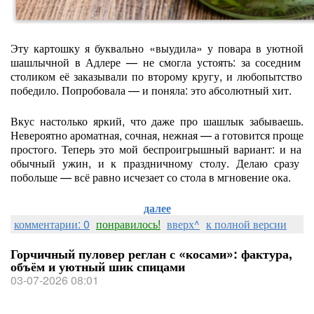
Эту
картошку
я
буквально
«выудила»
у
повара
в
уютной
шашлычной
в
Адлере
— не
смогла
устоять:
за
соседним
столиком
её
заказывали
по
второму
кругу,
и
любопытство
победило.
Попробовала
— и
поняла:
это
абсолютный
хит.
Вкус
настолько
яркий,
что
даже
про
шашлык
забываешь.
Невероятно
ароматная,
сочная,
нежная
— а
готовится
проще
простого.
Теперь
это
мой
беспроигрышный
вариант:
и
на
обычный
ужин,
и
к
праздничному
столу.
Делаю
сразу
побольше
— всё
равно
исчезает
со
стола
в
мгновение
ока.
далее
комментарии: 0
понравилось!
вверх^
к полной версии
Горчичный пуловер реглан с «косами»: фактура,
объём и уютный шик спицами
03-07-2026 08:01