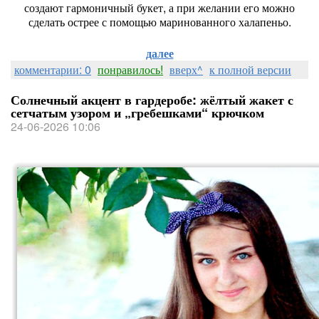
создают
гармоничный
букет,
а
при
желании
его
можно
сделать
острее
с
помощью
маринованного
халапеньо.
далее
комментарии: 0
понравилось!
вверх^
к полной версии
Солнечный акцент в гардеробе: жёлтый жакет с
сетчатым узором и „гребешками“ крючком
24-06-2026 10:06