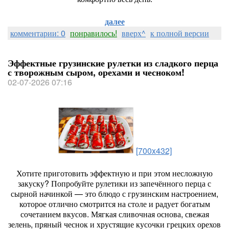
далее
комментарии: 0
понравилось!
вверх^
к полной версии
Эффектные грузинские рулетки из сладкого перца
с творожным сыром, орехами и чесноком!
02-07-2026 07:16
[700x432]
Хотите
приготовить
эффектную
и
при
этом
несложную
закуску?
Попробуйте
рулетики
из
запечённого
перца
с
сырной
начинкой
— это
блюдо
с
грузинским
настроением,
которое
отлично
смотрится
на
столе
и
радует
богатым
сочетанием
вкусов.
Мягкая
сливочная
основа,
свежая
зелень,
пряный
чеснок
и
хрустящие
кусочки
грецких
орехов