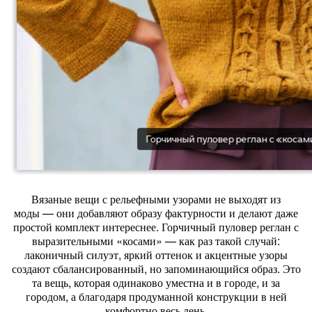
Вязаные
вещи
с
рельефными
узорами
не
выходят
из
моды
— они
добавляют
образу
фактурности
и
делают
даже
простой
комплект
интереснее.
Горчичный
пуловер
реглан
с
выразительными
«косами»
— как
раз
такой
случай:
лаконичный
силуэт,
яркий
оттенок
и
акцентные
узоры
создают
сбалансированный,
но
запоминающийся
образ.
Это
та
вещь,
которая
одинаково
уместна
и
в
городе,
и
за
городом,
а
благодаря
продуманной
конструкции
в
ней
комфортно
весь
день.