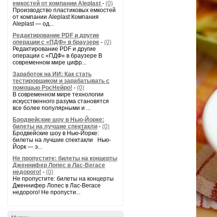
емкостей от компании Aleplast
-
(0)
Производство пластиковых емкостей
от компании Aleplast Компания
Aleplast — од...
Редактирование PDF и другие
операции с «ПДФ» в браузере
-
(0)
Редактирование PDF и другие
операции с «ПДФ» в браузере В
современном мире цифр...
Заработок на ИИ: Как стать
тестировщиком и зарабатывать с
помощью РосНейро!
-
(0)
В современном мире технологии
искусственного разума становятся
все более популярными и ...
Бродвейские шоу в Нью-Йорке:
билеты на лучшие спектакли
-
(0)
Бродвейские шоу в Нью-Йорке:
билеты на лучшие спектакли Нью-
Йорк — э...
Не пропустите: билеты на концерты
Дженнифер Лопес в Лас-Вегасе
недорого!
-
(0)
Не пропустите: билеты на концерты
Дженнифер Лопес в Лас-Вегасе
недорого! Не пропусти...