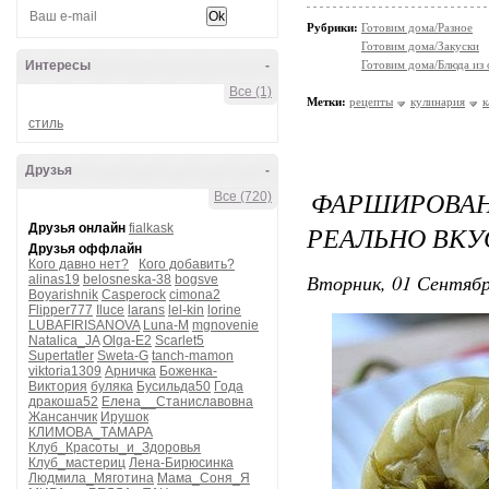
Рубрики:
Готовим дома/Разное
Готовим дома/Закуски
Интересы
-
Готовим дома/Блюда из
Все (1)
Метки:
рецепты
кулинария
к
стиль
Друзья
-
ФАРШИРОВА
Все (720)
РЕАЛЬНО ВКУ
Друзья онлайн
fialkask
Друзья оффлайн
Кого давно нет?
Кого добавить?
Вторник, 01 Сентябр
alinas19
belosneska-38
bogsve
Boyarishnik
Casperock
cimona2
Flipper777
Iluce
larans
lel-kin
lorine
LUBAFIRISANOVA
Luna-M
mgnovenie
Natalica_JA
Olga-E2
Scarlet5
Supertatler
Sweta-G
tanch-mamon
viktoria1309
Арничка
Боженка-
Виктория
буляка
Бусильда50
Года
дракоша52
Елена__Станиславовна
Жансанчик
Ирушок
КЛИМОВА_ТАМАРА
Клуб_Красоты_и_Здоровья
Клуб_мастериц
Лена-Бирюсинка
Людмила_Мяготина
Мама_Соня_Я