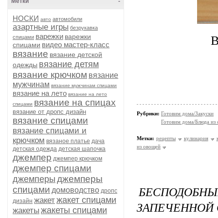
Метки
-
НОСКИ
автомобили
авто
азартные игры
безрукавка
В
варежки
варежки
спицами
видео мастер-класс
спицами
вязание
вязание детской
вязание детям
одежды
вязание крючком
вязание
мужчинам
вязание мужчинам спицами
вязание на лето
вязание на лето
вязание на спицах
спицами
вязание от дропс дизайн
Рубрики:
Готовим дома/Закуски
вязание спицами
Готовим дома/Блюда из
вязание спицами и
Метки:
рецепты
кулинария
крючком
вязаное платье
дача
из овощей
детская одежда
детская шапочка
джемпер
джемпер крючком
джемпер спицами
джемперы
джемперы
БЕСПОДОБН
спицами
домоводство
дропс
жакет спицами
жакет
дизайн
ЗАПЕЧЕННОЙ 
жакеты спицами
жакеты