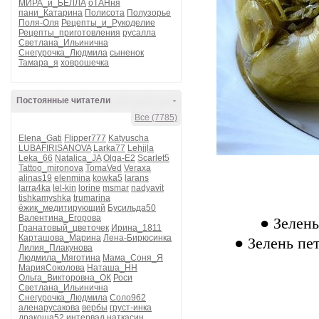
МИРА_и_БЕЛЛА
оТАНня
пани_Катарина
Полисота
Полузорье
Поля-Оля
Рецепты_и_Рукоделие
Рецепты_приготовления
русалла
Светлана_Ильинична
Снегурочка_Людмила
сыненок
Тамара_я
ховрошечка
Постоянные читатели
-
Все (7785)
Elena_Gati
Flipper777
Katyuscha
LUBAFIRISANOVA
Larka77
Lehjjla
Leka_66
Natalica_JA
Olga-E2
Scarlet5
Tattoo_mironova
TomaVed
Veraxa
alinas19
elenmina
kowka5
larans
larra4ka
lel-kin
lorine
msmar
nadyavit
tishkamyshka
trumarina
ёжик_медитирующий
Бусильда50
Валентина_Егорова
● Зелены
Гранатовый_цветочек
Ирина_1811
Карташова_Марина
Лена-Бирюсинка
● Зелень пе
Лилия_Плакунова
Людмила_Мяготина
Мама_Соня_Я
МарияСоколова
Наташа_НН
Ольга_Викторовна_ОК
Роси
Светлана_Ильинична
Снегурочка_Людмила
Соло962
аленарусакова
вербы
груст-инка
дракоша52
интервал
наткасин