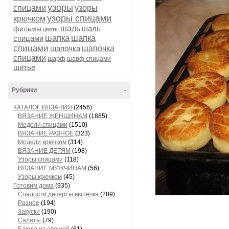
узоры
спицами
узоры
узоры спицами
крючком
шаль
шаль
фильмы
цветы
шапка
шапка
спицами
спицами
шапочка
шапочка
спицами
шарф
шарф спицами
шитье
Рубрики
-
КАТАЛОГ ВЯЗАНИЯ
(2456)
ВЯЗАНИЕ ЖЕНЩИНАМ
(1885)
Модели спицами
(1510)
ВЯЗАНИЕ РАЗНОЕ
(323)
Модели крючком
(314)
ВЯЗАНИЕ ДЕТЯМ
(198)
Узоры спицами
(118)
ВЯЗАНИЕ МУЖЧИНАМ
(56)
Узоры крючком
(45)
Готовим дома
(935)
Сладости,десерты,выпечка
(289)
Разное
(194)
Закуски
(190)
Салаты
(79)