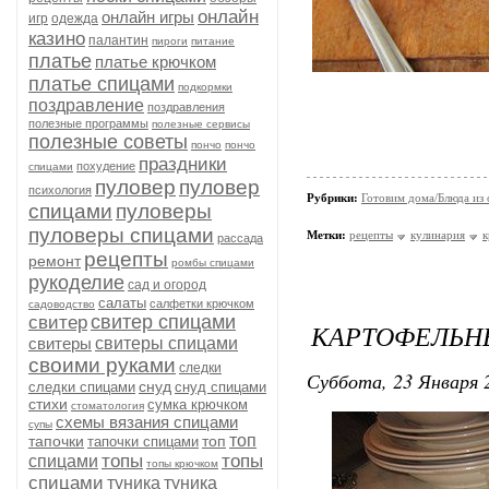
онлайн
онлайн игры
игр
одежда
казино
палантин
пироги
питание
платье
платье крючком
платье спицами
подкормки
поздравление
поздравления
полезные программы
полезные сервисы
полезные советы
пончо
пончо
праздники
похудение
спицами
пуловер
пуловер
психология
Рубрики:
Готовим дома/Блюда из
спицами
пуловеры
пуловеры спицами
Метки:
рецепты
кулинария
к
рассада
рецепты
ремонт
ромбы спицами
рукоделие
сад и огород
салаты
салфетки крючком
садоводство
свитер спицами
свитер
КАРТОФЕЛЬН
свитеры
свитеры спицами
своими руками
следки
Суббота, 23 Января 2
снуд
следки спицами
снуд спицами
стихи
сумка крючком
стоматология
схемы вязания спицами
супы
топ
тапочки
топ
тапочки спицами
топы
топы
спицами
топы крючком
спицами
туника
туника