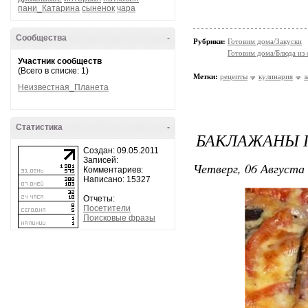
пани_Катарина
сыненок
чара
Сообщества
-
Рубрики:
Готовим дома/Закуски
Готовим дома/Блюда из
Участник сообществ
(Всего в списке: 1)
Метки:
рецепты
кулинария
з
Неизвестная_Планета
Статистика
-
БАКЛАЖАНЫ 
Создан: 09.05.2011
Записей:
Четверг, 06 Августа 
Комментариев:
Написано: 15327
Отчеты:
Посетители
Поисковые фразы