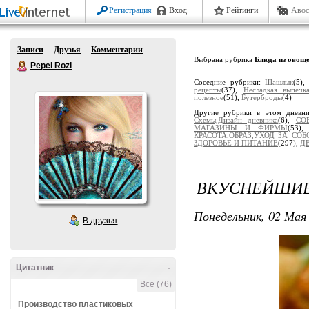
Регистрация
Вход
Рейтинги
Авос
Записи
Друзья
Комментарии
Выбрана рубрика
Блюда из овощ
Pepel Rozi
Соседние рубрики:
Шашлык
(5)
рецепты
(37),
Несладкая выпечк
полезное
(51),
Бутерброды
(4)
Другие рубрики в этом дневн
Схемы,Дизайн дневника
(6),
СО
МАГАЗИНЫ И ФИРМЫ
(53)
КРАСОТА,ОБРАЗ,УХОД ЗА СОБ
ЗДОРОВЬЕ И ПИТАНИЕ
(297),
Д
ВКУСНЕЙШИЕ 
Понедельник, 02 Мая 
В друзья
Цитатник
-
Все (76)
Производство пластиковых