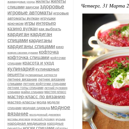
жилеты
жилеты
жаккардовые узоры
Четверг, 31 Марта 2
здоровье
спицами
закуски
игровые автоматы
игровые
автоматы вулкан
игрушки
игры
интерьер
крючком
казино вулкан
как выбрать
кардиган
кардиган
спицами
кардиганы
кардиганы спицами
кино
кофточка
коврик своими руками
кофточка спицами
кофточки
красота и уход
спицами
кулинария
кулинарные
рецепты
кулинарные хитрости
летнее вязание
летнее вязание
спицами
летние кофточки спицами
летние топы спицами
летний пуловер
мастер-класс
спицами
майки спицами
мастер-класс по вязанию
мастер-классы
мода
модели
модное
модная одежда
спицами
вязание
молодежный джемпер
мотивы крючком
мужской пуловер
музыка
народная медицина
народные
носки спицами
рецепты
обзоры