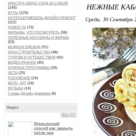
КРАСОТА,ОБРАЗ,УХОД ЗА СОБОЙ
НЕЖНЫЕ КАБ
(145)
ИГРЫ
(124)
Среда, 30 Сентября 2
ИНТЕРЬЕР,МЕБЕЛЬ,ДИЗАЙН,РЕМОНТ
(112)
НОВОСТИ
(73)
ФИЛЬМЫ, ЧТО ПОСМОТРЕТЬ
(56)
ПОЛЕЗНЫЕ МАГАЗИНЫ И ФИРМЫ
(53)
МОДНАЯ ОДЕЖДА
(51)
ДАЧА,СТРОИТЕЛЬСТВО
(48)
ТУРИЗМ И ПУТЕШЕСТВИЯ
(42)
ВИДЕО РАЗНОЕ
(40)
НУЖНЫЕ ПРОГРАММЫ
(26)
ДЕТИ
(25)
ПОХУДЕНИЕ
(24)
ФОТО, АРТ
(18)
МУЗЫКА
(14)
Схемы,Дизайн дневника
(6)
Видео
-
Все (72)
Итальянский
способ как закрыть
петли при