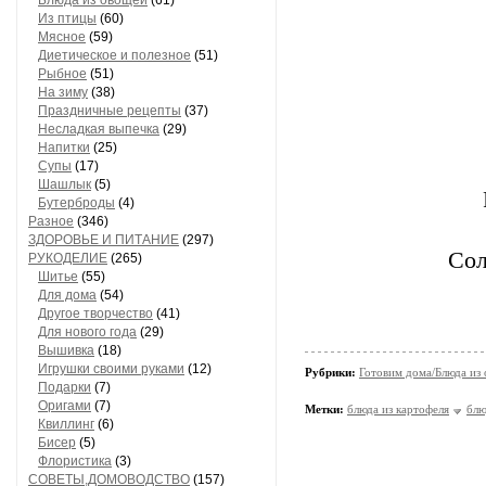
Блюда из овощей
(61)
Из птицы
(60)
Мясное
(59)
Диетическое и полезное
(51)
Рыбное
(51)
На зиму
(38)
Праздничные рецепты
(37)
Несладкая выпечка
(29)
Напитки
(25)
Супы
(17)
Шашлык
(5)
Бутерброды
(4)
Разное
(346)
ЗДОРОВЬЕ И ПИТАНИЕ
(297)
Сол
РУКОДЕЛИЕ
(265)
Шитье
(55)
Для дома
(54)
Другое творчество
(41)
Для нового года
(29)
Вышивка
(18)
Игрушки своими руками
(12)
Рубрики:
Готовим дома/Блюда из
Подарки
(7)
Оригами
(7)
Метки:
блюда из картофеля
блю
Квиллинг
(6)
Бисер
(5)
Флористика
(3)
СОВЕТЫ,ДОМОВОДСТВО
(157)