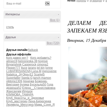
Метки:
рецепты
кулинария
н
Интересы
-
Все (1)
ДЕЛАЕМ ДЕ
стиль
ЗАПЕКАЕМ ЯЗ
Друзья
-
Вторник, 15 Декабря 
Все (720)
Друзья онлайн
fialkask
Друзья оффлайн
Кого давно нет?
Кого добавить?
alinas19
belosneska-38
bogsve
Boyarishnik
Casperock
cimona2
Flipper777
Iluce
larans
lel-kin
lorine
LUBAFIRISANOVA
Luna-M
mgnovenie
Natalica_JA
Olga-E2
Scarlet5
Supertatler
Sweta-G
tanch-mamon
viktoria1309
Арничка
Боженка-
Виктория
буляка
Бусильда50
Года
дракоша52
Елена__Станиславовна
Жансанчик
Ирушок
КЛИМОВА_ТАМАРА
Клуб_Красоты_и_Здоровья
Клуб_мастериц
Лена-Бирюсинка
Людмила_Мяготина
Мама_Соня_Я