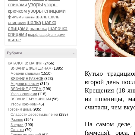
узоры
спицами
узоры
узоры спицами
крючком
шаль
шаль
фильмы
цветы
шапка
шапка
спицами
спицами
шапочка
шапочка
спицами
шарф
шарф спицами
шитье
Рубрики
-
КАТАЛОГ ВЯЗАНИЯ
(2456)
ВЯЗАНИЕ ЖЕНЩИНАМ
(1885)
Кутью традицио
Модели спицами
(1510)
ВЯЗАНИЕ РАЗНОЕ
(323)
второй день посл
Модели крючком
(314)
ВЯЗАНИЕ ДЕТЯМ
(198)
Крещения (18 ян
Узоры спицами
(118)
из пшеницы, ма
ВЯЗАНИЕ МУЖЧИНАМ
(56)
Узоры крючком
(45)
считали, чем вкус
Готовим дома
(935)
Сладости,десерты,выпечка
(289)
Разное
(194)
На самом деле,
Закуски
(190)
Салаты
(79)
(ячменя), овса