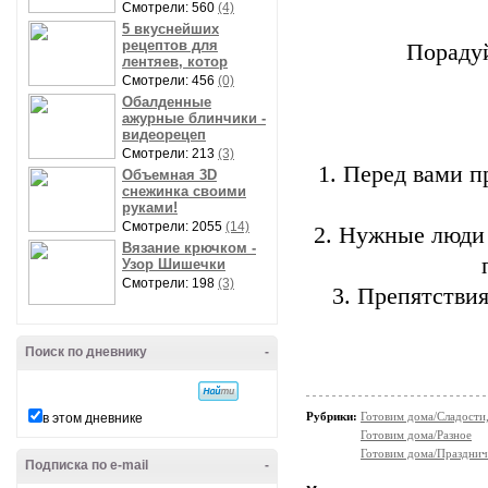
Смотрели: 560
(4)
5 вкуснейших
рецептов для
Пораду
лентяев, котор
Смотрели: 456
(0)
Обалденные
ажурные блинчики -
видеорецеп
Смотрели: 213
(3)
1. Перед вами п
Объемная 3D
снежинка своими
руками!
Смотрели: 2055
(14)
2. Нужные люди 
Вязание крючком -
Узор Шишечки
Смотрели: 198
(3)
3. Препятстви
Поиск по дневнику
-
Рубрики:
Готовим дома/Сладости
в этом дневнике
Готовим дома/Разное
Готовим дома/Празднич
Подписка по e-mail
-