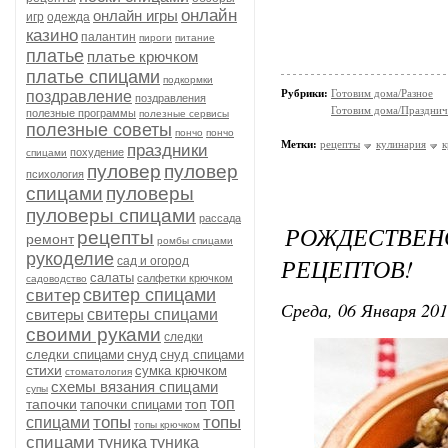
онлайн
онлайн игры
игр
одежда
казино
палантин
пироги
питание
платье
платье крючком
платье спицами
подкормки
Рубрики:
Готовим дома/Разное
поздравление
поздравления
Готовим дома/Празднич
полезные программы
полезные сервисы
полезные советы
пончо
пончо
Метки:
рецепты
кулинария
к
праздники
похудение
спицами
пуловер
пуловер
психология
спицами
пуловеры
пуловеры спицами
рассада
РОЖДЕСТВЕ
рецепты
ремонт
ромбы спицами
рукоделие
РЕЦЕПТОВ!
сад и огород
салаты
салфетки крючком
садоводство
свитер спицами
свитер
Среда, 06 Января 201
свитеры
свитеры спицами
своими руками
следки
снуд
следки спицами
снуд спицами
стихи
сумка крючком
стоматология
схемы вязания спицами
супы
топ
тапочки
топ
тапочки спицами
топы
топы
спицами
топы крючком
спицами
туника
туника