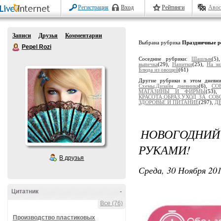
Регистрация
Вход
Рейтинги
Авос
Записи
Друзья
Комментарии
Выбрана рубрика
Праздничные р
Pepel Rozi
Соседние рубрики:
Шашлык
(5
выпечка
(29),
Напитки
(25),
На з
Блюда из овощей
(61)
Другие рубрики в этом дневн
Схемы,Дизайн дневника
(6),
СО
МАГАЗИНЫ И ФИРМЫ
(53)
КРАСОТА,ОБРАЗ,УХОД ЗА СОБ
ЗДОРОВЬЕ И ПИТАНИЕ
(297),
Д
НОВОГОДНИЙ 
РУКАМИ!
В друзья
Среда, 30 Ноября 201
Цитатник
-
Все (76)
Производство пластиковых