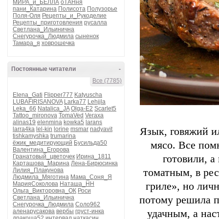
МИРА_и_БЕЛЛА
оТАНня
пани_Катарина
Полисота
Полузорье
Поля-Оля
Рецепты_и_Рукоделие
Рецепты_приготовления
русалла
Светлана_Ильинична
Снегурочка_Людмила
сыненок
Тамара_я
ховрошечка
Постоянные читатели
-
Все (7785)
Elena_Gati
Flipper777
Katyuscha
LUBAFIRISANOVA
Larka77
Lehjjla
Leka_66
Natalica_JA
Olga-E2
Scarlet5
Tattoo_mironova
TomaVed
Veraxa
alinas19
elenmina
kowka5
larans
larra4ka
lel-kin
lorine
msmar
nadyavit
Язык, говяжий и
tishkamyshka
trumarina
ёжик_медитирующий
Бусильда50
мясо. Все пом
Валентина_Егорова
Гранатовый_цветочек
Ирина_1811
готовили, а
Карташова_Марина
Лена-Бирюсинка
Лилия_Плакунова
томатным, в рес
Людмила_Мяготина
Мама_Соня_Я
МарияСоколова
Наташа_НН
гриле», но личн
Ольга_Викторовна_ОК
Роси
Светлана_Ильинична
потому решила п
Снегурочка_Людмила
Соло962
аленарусакова
вербы
груст-инка
удачным, а нас
дракоша52
интервал
наткасин