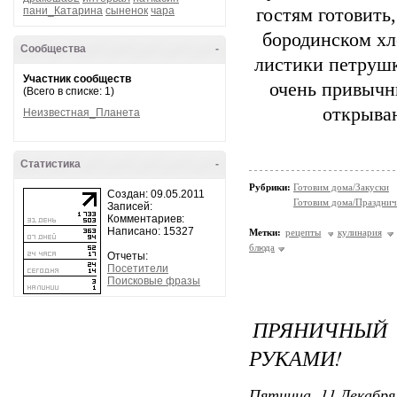
пани_Катарина
сыненок
чара
гостям готовить,
бородинском хл
Сообщества
-
листики петрушк
Участник сообществ
очень привычны
(Всего в списке: 1)
открыва
Неизвестная_Планета
Статистика
-
Рубрики:
Готовим дома/Закуски
Создан: 09.05.2011
Готовим дома/Празднич
Записей:
Комментариев:
Написано: 15327
Метки:
рецепты
кулинария
блюда
Отчеты:
Посетители
Поисковые фразы
ПРЯНИЧНЫЙ 
РУКАМИ!
Пятница, 11 Декабря 