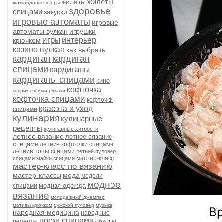
жилеты
жилеты
жаккардовые узоры
здоровье
спицами
закуски
игровые автоматы
игровые
автоматы вулкан
игрушки
игры
интерьер
крючком
казино вулкан
как выбрать
кардиган
кардиган
спицами
кардиганы
кардиганы спицами
кино
кофточка
коврик своими руками
кофточка спицами
кофточки
красота и уход
спицами
кулинария
кулинарные
рецепты
кулинарные хитрости
летнее вязание
летнее вязание
спицами
летние кофточки спицами
летние топы спицами
летний пуловер
мастер-класс
спицами
майки спицами
мастер-класс по вязанию
мастер-классы
мода
модели
модное
модная одежда
спицами
вязание
молодежный джемпер
мотивы крючком
мужской пуловер
музыка
Вр
народная медицина
народные
носки спицами
рецепты
обзоры