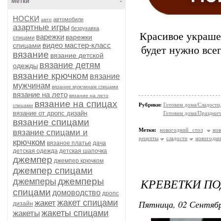
Метки
-
НОСКИ
автомобили
авто
азартные игры
безрукавка
Красивое украше
варежки
варежки
спицами
видео мастер-класс
спицами
будет нужно все
вязание
вязание детской
вязание детям
одежды
вязание крючком
вязание
мужчинам
вязание мужчинам спицами
вязание на лето
вязание на лето
вязание на спицах
Рубрики:
Готовим дома/Сладости
спицами
вязание от дропс дизайн
Готовим дома/Празднич
вязание спицами
Метки:
новогодний стол
но
вязание спицами и
рецепты
сладости
новогодни
крючком
вязаное платье
дача
детская одежда
детская шапочка
джемпер
джемпер крючком
джемпер спицами
КРЕВЕТКИ П
джемперы
джемперы
спицами
домоводство
дропс
жакет спицами
Пятница, 02 Сентябр
жакет
дизайн
жакеты спицами
жакеты