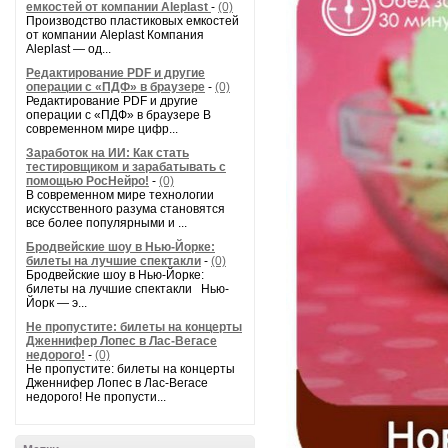
емкостей от компании Aleplast
-
(0)
Производство пластиковых емкостей
от компании Aleplast Компания
Aleplast — од...
Редактирование PDF и другие
операции с «ПДФ» в браузере
-
(0)
Редактирование PDF и другие
операции с «ПДФ» в браузере В
современном мире цифр...
Заработок на ИИ: Как стать
тестировщиком и зарабатывать с
помощью РосНейро!
-
(0)
В современном мире технологии
искусственного разума становятся
все более популярными и ...
Бродвейские шоу в Нью-Йорке:
билеты на лучшие спектакли
-
(0)
Бродвейские шоу в Нью-Йорке:
билеты на лучшие спектакли Нью-
Йорк — э...
Не пропустите: билеты на концерты
Дженнифер Лопес в Лас-Вегасе
недорого!
-
(0)
Не пропустите: билеты на концерты
Дженнифер Лопес в Лас-Вегасе
недорого! Не пропусти...