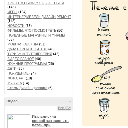
КРАСОТА,ОБРАЗ,УХОД ЗА СОБОЙ
(145)
ИГРЫ
(124)
ИНТЕРЬЕР,МЕБЕЛЬ,ДИЗАЙН,РЕМОНТ
(112)
НОВОСТИ
(73)
ФИЛЬМЫ, ЧТО ПОСМОТРЕТЬ
(56)
ПОЛЕЗНЫЕ МАГАЗИНЫ И ФИРМЫ
(53)
МОДНАЯ ОДЕЖДА
(51)
ДАЧА,СТРОИТЕЛЬСТВО
(48)
ТУРИЗМ И ПУТЕШЕСТВИЯ
(42)
ВИДЕО РАЗНОЕ
(40)
НУЖНЫЕ ПРОГРАММЫ
(26)
ДЕТИ
(25)
ПОХУДЕНИЕ
(24)
ФОТО, АРТ
(18)
МУЗЫКА
(14)
Схемы,Дизайн дневника
(6)
Видео
-
Все (72)
Итальянский
способ как закрыть
петли при