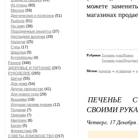
Блюда из овощей
(61)
можете заменить
Из птицы
(60)
Мясное
(59)
магазинах прода
Диетическое и полезное
(51)
Рыбное
(51)
На зиму
(38)
Праздничные рецепты
(37)
Несладкая выпечка
(29)
Напитки
(25)
Супы
(17)
Шашлык
(5)
Рубрики:
Готовим дома/Разное
Бутерброды
(4)
Готовим дома/Празднич
Разное
(346)
ЗДОРОВЬЕ И ПИТАНИЕ
(297)
Метки:
рецепты
кулинария
к
РУКОДЕЛИЕ
(265)
Шитье
(55)
Для дома
(54)
Другое творчество
(41)
Для нового года
(29)
ПЕЧЕНЬЕ С
Вышивка
(18)
Игрушки своими руками
(12)
СВОИМИ РУКА
Подарки
(7)
Оригами
(7)
Четверг, 17 Декабря 
Квиллинг
(6)
Бисер
(5)
Флористика
(3)
СОВЕТЫ,ДОМОВОДСТВО
(157)