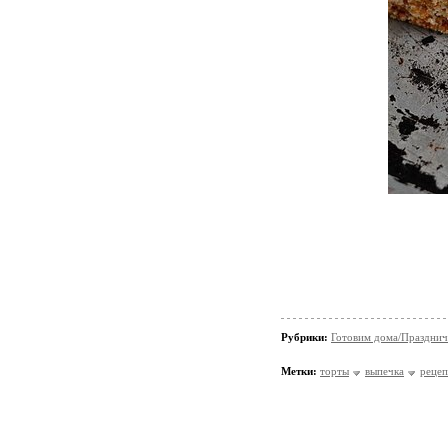
Рубрики:
Готовим дома/Празднич
Метки:
торты
выпечка
реце