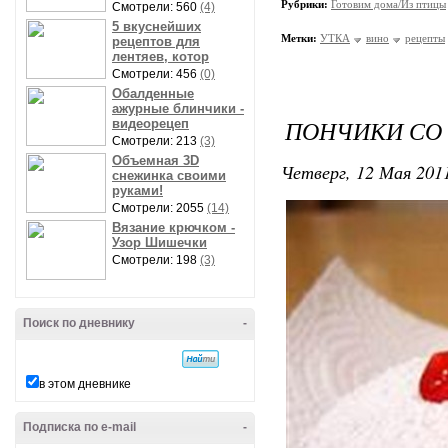
Рубрики:
Готовим дома/Из птицы
Смотрели: 560
(4)
5 вкуснейших
Метки:
УТКА
вино
рецепты
рецептов для
лентяев, котор
Смотрели: 456
(0)
Обалденные
ажурные блинчики -
ПОНЧИКИ СО
видеорецеп
Смотрели: 213
(3)
Объемная 3D
Четверг, 12 Мая 2011
снежинка своими
руками!
Смотрели: 2055
(14)
Вязание крючком -
Узор Шишечки
Смотрели: 198
(3)
Поиск по дневнику
-
в этом дневнике
Подписка по e-mail
-