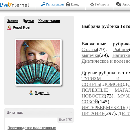
Регистрация
Вход
Рейтинги
Авос
Записи
Друзья
Комментарии
Выбрана рубрика
Гот
Pepel Rozi
Вложенные рубри
Салаты
(79),
Рыбное
выпечка
(29),
Напитк
Диетическое и полезн
Другие рубрики в это
ТУРИЗМ И П
СОВЕТЫ,ДОМОВОД
ПОЛЕЗНЫЕ МАГ
В друзья
НОВОСТИ
(73),
МУЗ
СОБОЙ
(14
ИНТЕРЬЕР,МЕБЕЛЬ,
Цитатник
-
ПИТАНИЕ
(297),
ДЕТ
Все (76)
Производство пластиковых