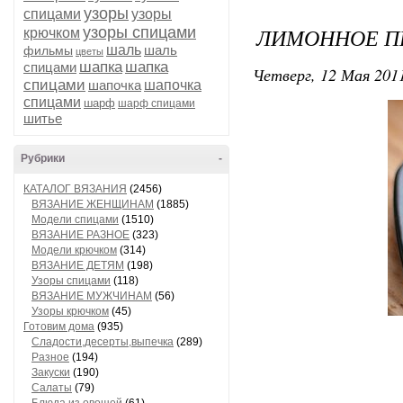
узоры
спицами
узоры
ЛИМОННОЕ П
узоры спицами
крючком
шаль
шаль
фильмы
цветы
шапка
шапка
спицами
Четверг, 12 Мая 2011
спицами
шапочка
шапочка
спицами
шарф
шарф спицами
шитье
Рубрики
-
КАТАЛОГ ВЯЗАНИЯ
(2456)
ВЯЗАНИЕ ЖЕНЩИНАМ
(1885)
Модели спицами
(1510)
ВЯЗАНИЕ РАЗНОЕ
(323)
Модели крючком
(314)
ВЯЗАНИЕ ДЕТЯМ
(198)
Узоры спицами
(118)
ВЯЗАНИЕ МУЖЧИНАМ
(56)
Узоры крючком
(45)
Готовим дома
(935)
Сладости,десерты,выпечка
(289)
Разное
(194)
Закуски
(190)
Салаты
(79)