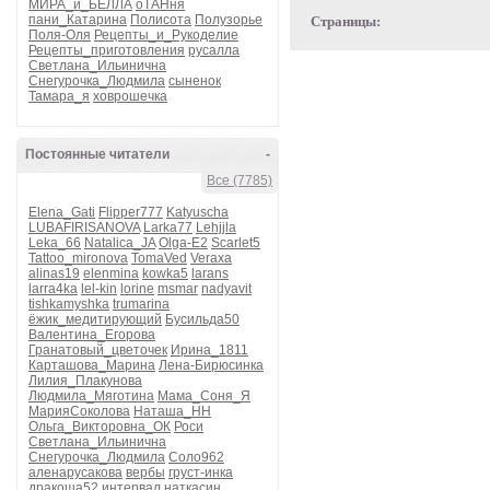
МИРА_и_БЕЛЛА
оТАНня
пани_Катарина
Полисота
Полузорье
Страницы:
Поля-Оля
Рецепты_и_Рукоделие
Рецепты_приготовления
русалла
Светлана_Ильинична
Снегурочка_Людмила
сыненок
Тамара_я
ховрошечка
Постоянные читатели
-
Все (7785)
Elena_Gati
Flipper777
Katyuscha
LUBAFIRISANOVA
Larka77
Lehjjla
Leka_66
Natalica_JA
Olga-E2
Scarlet5
Tattoo_mironova
TomaVed
Veraxa
alinas19
elenmina
kowka5
larans
larra4ka
lel-kin
lorine
msmar
nadyavit
tishkamyshka
trumarina
ёжик_медитирующий
Бусильда50
Валентина_Егорова
Гранатовый_цветочек
Ирина_1811
Карташова_Марина
Лена-Бирюсинка
Лилия_Плакунова
Людмила_Мяготина
Мама_Соня_Я
МарияСоколова
Наташа_НН
Ольга_Викторовна_ОК
Роси
Светлана_Ильинична
Снегурочка_Людмила
Соло962
аленарусакова
вербы
груст-инка
дракоша52
интервал
наткасин