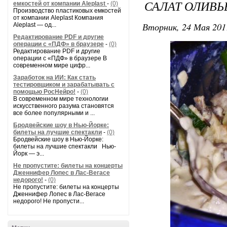
САЛАТ ОЛИВ
емкостей от компании Aleplast
-
(0)
Производство пластиковых емкостей
от компании Aleplast Компания
Вторник, 24 Мая 201
Aleplast — од...
Редактирование PDF и другие
операции с «ПДФ» в браузере
-
(0)
Редактирование PDF и другие
операции с «ПДФ» в браузере В
современном мире цифр...
Заработок на ИИ: Как стать
тестировщиком и зарабатывать с
помощью РосНейро!
-
(0)
В современном мире технологии
искусственного разума становятся
все более популярными и ...
Бродвейские шоу в Нью-Йорке:
билеты на лучшие спектакли
-
(0)
Бродвейские шоу в Нью-Йорке:
билеты на лучшие спектакли Нью-
Йорк — э...
Не пропустите: билеты на концерты
Дженнифер Лопес в Лас-Вегасе
недорого!
-
(0)
Не пропустите: билеты на концерты
Дженнифер Лопес в Лас-Вегасе
недорого! Не пропусти...