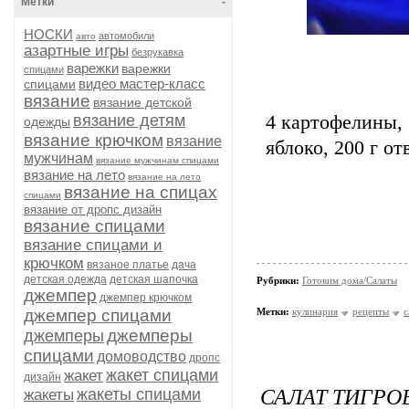
Метки
-
НОСКИ
автомобили
авто
азартные игры
безрукавка
варежки
варежки
спицами
видео мастер-класс
спицами
вязание
вязание детской
вязание детям
4 картофелины, 
одежды
вязание крючком
вязание
яблоко, 200 г о
мужчинам
вязание мужчинам спицами
вязание на лето
вязание на лето
вязание на спицах
спицами
вязание от дропс дизайн
вязание спицами
вязание спицами и
крючком
вязаное платье
дача
детская одежда
детская шапочка
Рубрики:
Готовим дома/Салаты
джемпер
джемпер крючком
джемпер спицами
Метки:
кулинария
рецепты
с
джемперы
джемперы
спицами
домоводство
дропс
жакет спицами
жакет
дизайн
САЛАТ ТИГРО
жакеты спицами
жакеты