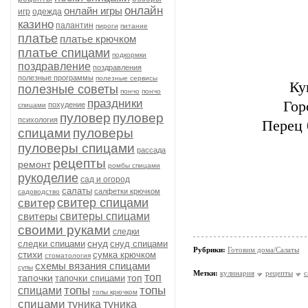
онлайн
онлайн игры
игр
одежда
казино
палантин
пироги
питание
платье
платье крючком
платье спицами
подкормки
поздравление
поздравления
полезные программы
полезные сервисы
Ку
полезные советы
пончо
пончо
праздники
Гор
похудение
спицами
пуловер
пуловер
психология
Перец 
спицами
пуловеры
пуловеры спицами
рассада
рецепты
ремонт
ромбы спицами
рукоделие
сад и огород
салаты
салфетки крючком
садоводство
свитер спицами
свитер
свитеры
свитеры спицами
своими руками
следки
снуд
следки спицами
снуд спицами
Рубрики:
Готовим дома/Салаты
стихи
сумка крючком
стоматология
схемы вязания спицами
супы
Метки:
кулинария
рецепты
с
топ
тапочки
топ
тапочки спицами
топы
топы
спицами
топы крючком
спицами
туника
туника