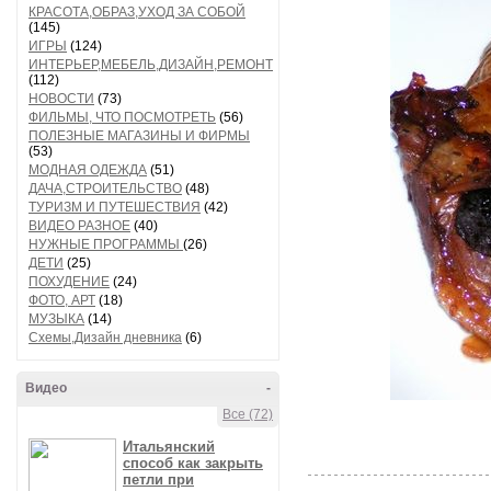
КРАСОТА,ОБРАЗ,УХОД ЗА СОБОЙ
(145)
ИГРЫ
(124)
ИНТЕРЬЕР,МЕБЕЛЬ,ДИЗАЙН,РЕМОНТ
(112)
НОВОСТИ
(73)
ФИЛЬМЫ, ЧТО ПОСМОТРЕТЬ
(56)
ПОЛЕЗНЫЕ МАГАЗИНЫ И ФИРМЫ
(53)
МОДНАЯ ОДЕЖДА
(51)
ДАЧА,СТРОИТЕЛЬСТВО
(48)
ТУРИЗМ И ПУТЕШЕСТВИЯ
(42)
ВИДЕО РАЗНОЕ
(40)
НУЖНЫЕ ПРОГРАММЫ
(26)
ДЕТИ
(25)
ПОХУДЕНИЕ
(24)
ФОТО, АРТ
(18)
МУЗЫКА
(14)
Схемы,Дизайн дневника
(6)
Видео
-
Все (72)
Итальянский
способ как закрыть
петли при