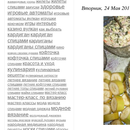
жилеты
жилеты
жаккардовые узоры
здоровье
Вторник, 24 Мая 201
спицами
закуски
игровые автоматы
игровые
автоматы вулкан
игрушки
игры
интерьер
крючком
казино вулкан
как выбрать
кардиган
кардиган
спицами
кардиганы
кардиганы спицами
кино
кофточка
коврик своими руками
кофточка спицами
кофточки
красота и уход
спицами
кулинария
кулинарные
рецепты
кулинарные хитрости
летнее вязание
летнее вязание
спицами
летние кофточки спицами
летние топы спицами
летний пуловер
мастер-класс
спицами
майки спицами
мастер-класс по вязанию
мастер-классы
мода
модели
модное
модная одежда
спицами
вязание
молодежный джемпер
мотивы крючком
мужской пуловер
музыка
народная медицина
народные
носки спицами
рецепты
обзоры