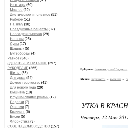
Блюда из овощей
(61)
Из птицы
(60)
Мясное
(59)
Диетическое и полезное
(51)
Рыбное
(51)
На зиму
(38)
Праздничные рецепты
(37)
Несладкая выпечка
(29)
Напитки
(25)
Супы
(17)
Шашлык
(5)
Бутерброды
(4)
Разное
(346)
ЗДОРОВЬЕ И ПИТАНИЕ
(297)
РУКОДЕЛИЕ
(265)
Рубрики:
Готовим дома/Сладости
Шитье
(55)
Для дома
(54)
Метки:
вкусности
выпечка
с
Другое творчество
(41)
Для нового года
(29)
Вышивка
(18)
Игрушки своими руками
(12)
Подарки
(7)
УТКА В КРАС
Оригами
(7)
Квиллинг
(6)
Четверг, 12 Мая 2011
Бисер
(5)
Флористика
(3)
СОВЕТЫ,ДОМОВОДСТВО
(157)