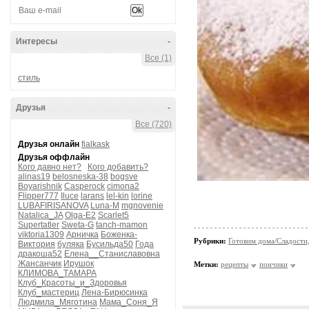
Интересы
-
Все (1)
стиль
Друзья
-
Все (720)
Друзья онлайн
fialkask
Друзья оффлайн
Кого давно нет?
Кого добавить?
alinas19
belosneska-38
bogsve
Boyarishnik
Casperock
cimona2
Flipper777
Iluce
larans
lel-kin
lorine
LUBAFIRISANOVA
Luna-M
mgnovenie
Natalica_JA
Olga-E2
Scarlet5
Supertatler
Sweta-G
tanch-mamon
viktoria1309
Арничка
Боженка-
Рубрики:
Готовим дома/Сладости
Виктория
буляка
Бусильда50
Года
дракоша52
Елена__Станиславовна
Жансанчик
Ирушок
Метки:
рецепты
пончики
КЛИМОВА_ТАМАРА
Клуб_Красоты_и_Здоровья
Клуб_мастериц
Лена-Бирюсинка
Людмила_Мяготина
Мама_Соня_Я