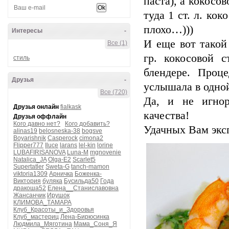
паста), а кокосо
туда 1 ст. л. ко
плохо…)))
Интересы
-
И ещe вот такой 
Все (1)
гр. кокосовой 
стиль
блендере. Проц
Друзья
-
услышала в одно
Все (720)
Да, и не игнор
Друзья онлайн
fialkask
качества!
Друзья оффлайн
Кого давно нет?
Кого добавить?
Удачных Вам эксп
alinas19
belosneska-38
bogsve
Boyarishnik
Casperock
cimona2
Flipper777
Iluce
larans
lel-kin
lorine
LUBAFIRISANOVA
Luna-M
mgnovenie
Natalica_JA
Olga-E2
Scarlet5
Supertatler
Sweta-G
tanch-mamon
viktoria1309
Арничка
Боженка-
Виктория
буляка
Бусильда50
Года
дракоша52
Елена__Станиславовна
Жансанчик
Ирушок
КЛИМОВА_ТАМАРА
Клуб_Красоты_и_Здоровья
Клуб_мастериц
Лена-Бирюсинка
Людмила_Мяготина
Мама_Соня_Я