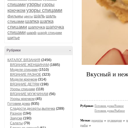
узоры
спицами
узоры
узоры спицами
крючком
шаль
шаль
фильмы
цветы
шапка
шапка
спицами
спицами
шапочка
шапочка
спицами
шарф
шарф спицами
шитье
Рубрики
-
КАТАЛОГ ВЯЗАНИЯ
(2456)
ВЯЗАНИЕ ЖЕНЩИНАМ
(1885)
Модели спицами
(1510)
Вкусный и неж
ВЯЗАНИЕ РАЗНОЕ
(323)
Модели крючком
(314)
ВЯЗАНИЕ ДЕТЯМ
(198)
Узоры спицами
(118)
ВЯЗАНИЕ МУЖЧИНАМ
(56)
Узоры крючком
(45)
Готовим дома
(935)
Рубрики:
Готовим дома/Разное
Сладости,десерты,выпечка
(289)
Готовим дома/Рыбное
Разное
(194)
Закуски
(190)
Метки:
рецепты
кулинария
в
Салаты
(79)
рыбы