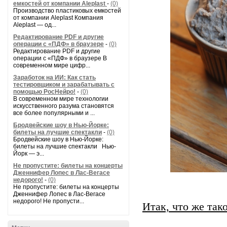
емкостей от компании Aleplast
-
(0)
Производство пластиковых емкостей
от компании Aleplast Компания
Aleplast — од...
Редактирование PDF и другие
операции с «ПДФ» в браузере
-
(0)
Редактирование PDF и другие
операции с «ПДФ» в браузере В
современном мире цифр...
Заработок на ИИ: Как стать
тестировщиком и зарабатывать с
помощью РосНейро!
-
(0)
В современном мире технологии
искусственного разума становятся
все более популярными и ...
Бродвейские шоу в Нью-Йорке:
билеты на лучшие спектакли
-
(0)
Бродвейские шоу в Нью-Йорке:
билеты на лучшие спектакли Нью-
Йорк — э...
Не пропустите: билеты на концерты
Дженнифер Лопес в Лас-Вегасе
недорого!
-
(0)
Не пропустите: билеты на концерты
Дженнифер Лопес в Лас-Вегасе
недорого! Не пропусти...
Итак, что же так