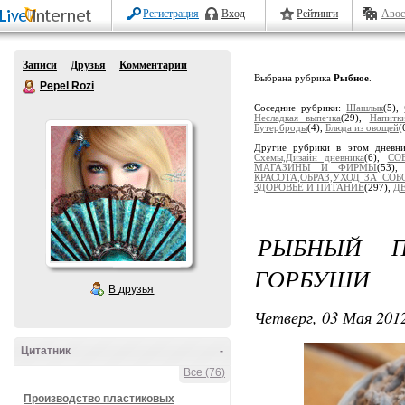
Регистрация
Вход
Рейтинги
Авос
Записи
Друзья
Комментарии
Выбрана рубрика
Рыбное
.
Pepel Rozi
Соседние рубрики:
Шашлык
(5),
Несладкая выпечка
(29),
Напитк
Бутерброды
(4),
Блюда из овощей
(
Другие рубрики в этом дневн
Схемы,Дизайн дневника
(6),
СО
МАГАЗИНЫ И ФИРМЫ
(53)
КРАСОТА,ОБРАЗ,УХОД ЗА СОБ
ЗДОРОВЬЕ И ПИТАНИЕ
(297),
Д
РЫБНЫЙ П
ГОРБУШИ
В друзья
Четверг, 03 Мая 2012
Цитатник
-
Все (76)
Производство пластиковых