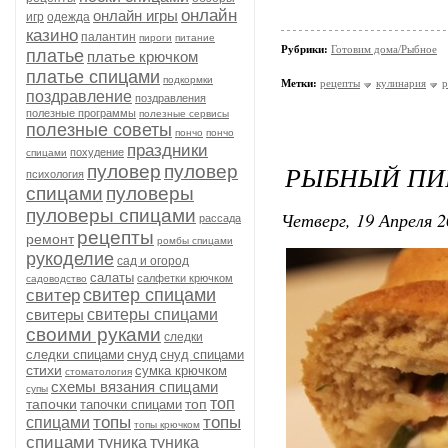
онлайн
онлайн игры
игр
одежда
казино
палантин
пироги
питание
Рубрики:
Готовим дома/Рыбное
платье
платье крючком
платье спицами
подкормки
Метки:
рецепты
кулинария
р
поздравление
поздравления
полезные программы
полезные сервисы
полезные советы
пончо
пончо
праздники
похудение
спицами
РЫБНЫЙ ПИР
пуловер
пуловер
психология
спицами
пуловеры
пуловеры спицами
Четверг, 19 Апреля 2
рассада
рецепты
ремонт
ромбы спицами
рукоделие
сад и огород
салаты
салфетки крючком
садоводство
свитер спицами
свитер
свитеры
свитеры спицами
своими руками
следки
снуд
следки спицами
снуд спицами
стихи
сумка крючком
стоматология
схемы вязания спицами
супы
топ
тапочки
топ
тапочки спицами
топы
топы
спицами
топы крючком
спицами
туника
туника