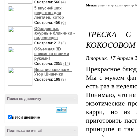
Смотрели: 560
(4)
Метки:
рецепты
кулинария
б
5 вкуснейших
рецептов для
лентяев, котор
Смотрели: 456
(0)
Обалденные
ТРЕСКА С
ажурные блинчики -
видеорецеп
КОКОСОВОМ 
Смотрели: 213
(3)
Объемная 3D
снежинка своими
Вторник, 17 Апреля 2
руками!
Смотрели: 2055
(14)
Прекрасное блюд
Вязание крючком -
Узор Шишечки
Мы с мужем фана
Смотрели: 198
(3)
есть раз в неделю
Понимаю, что не
Поиск по дневнику
-
экзотические пр
карри, но из 
в этом дневнике
приготовить пас
принципе я так 
Подписка по e-mail
-