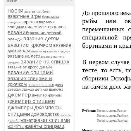
Метки
-
НОСКИ
До прошлого век
автомобили
авто
азартные игры
безрукавка
рыбы или ово
варежки
варежки
спицами
видео мастер-класс
спицами
перемешанных с
вязание
вязание детской
специальной пр
вязание детям
одежды
вязание крючком
бортиками и крыш
вязание
мужчинам
вязание мужчинам спицами
вязание на лето
вязание на лето
вязание на спицах
В первом случае
спицами
вязание от дропс дизайн
тесте, то есть, 
вязание спицами
сборники Эскофь
вязание спицами и
крючком
вязаное платье
дача
на самом деле за
детская одежда
детская шапочка
джемпер
джемпер крючком
джемпер спицами
джемперы
джемперы
Рубрики:
Готовим дома/Разное
спицами
домоводство
дропс
Готовим дома/Рыбное
жакет спицами
жакет
дизайн
Готовим дома/Закуски
жакеты спицами
жакеты
Метки:
рецепты
кулинария