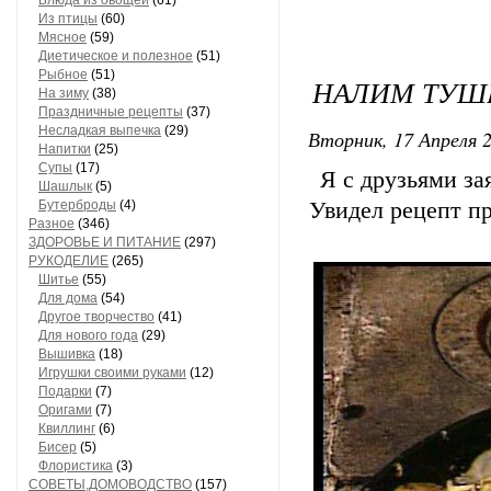
Блюда из овощей
(61)
Из птицы
(60)
Мясное
(59)
Диетическое и полезное
(51)
Рыбное
(51)
НАЛИМ ТУ
На зиму
(38)
Праздничные рецепты
(37)
Несладкая выпечка
(29)
Вторник, 17 Апреля 2
Напитки
(25)
Супы
(17)
Я с друзьями за
Шашлык
(5)
Бутерброды
(4)
Увидел рецепт пр
Разное
(346)
ЗДОРОВЬЕ И ПИТАНИЕ
(297)
РУКОДЕЛИЕ
(265)
Шитье
(55)
Для дома
(54)
Другое творчество
(41)
Для нового года
(29)
Вышивка
(18)
Игрушки своими руками
(12)
Подарки
(7)
Оригами
(7)
Квиллинг
(6)
Бисер
(5)
Флористика
(3)
СОВЕТЫ,ДОМОВОДСТВО
(157)