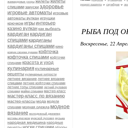
жилеты
жилеты
жаккардовые узоры
рецепт паштета
скумбрия
ло
здоровье
спицами
закуски
игровые автоматы
игровые
автоматы вулкан
игрушки
игры
интерьер
крючком
казино вулкан
РЫБА ПОД 
как выбрать
кардиган
кардиган
спицами
кардиганы
Воскресенье, 22 Апре
кардиганы спицами
кино
кофточка
коврик своими руками
кофточка спицами
кофточки
красота и уход
спицами
кулинария
кулинарные
рецепты
кулинарные хитрости
летнее вязание
летнее вязание
спицами
летние кофточки спицами
летние топы спицами
летний пуловер
мастер-класс
спицами
майки спицами
мастер-класс по вязанию
мастер-классы
мода
модели
модное
модная одежда
спицами
вязание
молодежный джемпер
мотивы крючком
мужской пуловер
музыка
народная медицина
народные
носки спицами
рецепты
обзоры