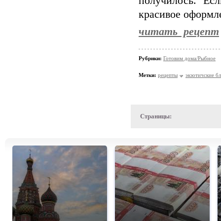
получилось. Ес
красивое оформле
читать рецепт
Рубрики:
Готовим дома/Рыбное
Метки:
рецепты
экзотичские б
Страницы: