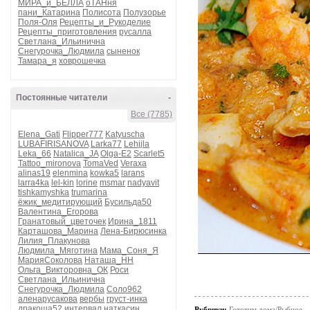
МИРА_и_БЕЛЛА
оТАНня
пани_Катарина
Полисота
Полузорье
Поля-Оля
Рецепты_и_Рукоделие
Рецепты_приготовления
русалла
Светлана_Ильинична
Снегурочка_Людмила
сыненок
Тамара_я
ховрошечка
Постоянные читатели
-
Все (7785)
Elena_Gati
Flipper777
Katyuscha
LUBAFIRISANOVA
Larka77
Lehjjla
Leka_66
Natalica_JA
Olga-E2
Scarlet5
Tattoo_mironova
TomaVed
Veraxa
alinas19
elenmina
kowka5
larans
larra4ka
lel-kin
lorine
msmar
nadyavit
tishkamyshka
trumarina
ёжик_медитирующий
Бусильда50
Валентина_Егорова
Гранатовый_цветочек
Ирина_1811
Карташова_Марина
Лена-Бирюсинка
Лилия_Плакунова
Людмила_Мяготина
Мама_Соня_Я
МарияСоколова
Наташа_НН
Ольга_Викторовна_ОК
Роси
Светлана_Ильинична
Снегурочка_Людмила
Соло962
аленарусакова
вербы
груст-инка
дракоша52
интервал
наткасин
Рубрики:
Готовим дома/Рыбное