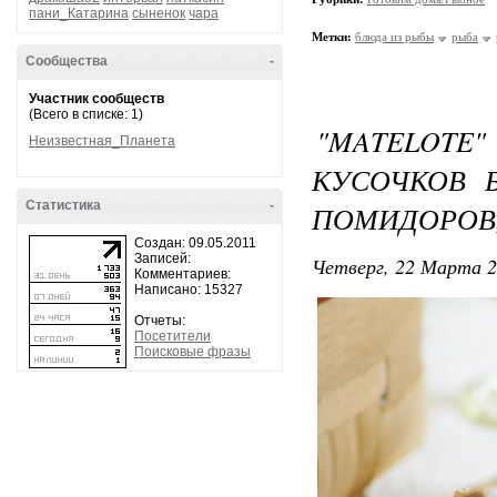
пани_Катарина
сыненок
чара
Метки:
блюда из рыбы
рыба
Сообщества
-
Участник сообществ
(Всего в списке: 1)
"MATELOTE
Неизвестная_Планета
КУСОЧКОВ 
Статистика
-
ПОМИДОРОВ,
Создан: 09.05.2011
Записей:
Четверг, 22 Марта 2
Комментариев:
Написано: 15327
Отчеты:
Посетители
Поисковые фразы