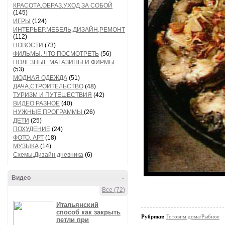
КРАСОТА,ОБРАЗ,УХОД ЗА СОБОЙ
(145)
ИГРЫ
(124)
ИНТЕРЬЕР,МЕБЕЛЬ,ДИЗАЙН,РЕМОНТ
(112)
НОВОСТИ
(73)
ФИЛЬМЫ, ЧТО ПОСМОТРЕТЬ
(56)
ПОЛЕЗНЫЕ МАГАЗИНЫ И ФИРМЫ
(53)
МОДНАЯ ОДЕЖДА
(51)
ДАЧА,СТРОИТЕЛЬСТВО
(48)
ТУРИЗМ И ПУТЕШЕСТВИЯ
(42)
ВИДЕО РАЗНОЕ
(40)
НУЖНЫЕ ПРОГРАММЫ
(26)
ДЕТИ
(25)
ПОХУДЕНИЕ
(24)
ФОТО, АРТ
(18)
МУЗЫКА
(14)
Схемы,Дизайн дневника
(6)
Видео
-
Все (72)
Итальянский
способ как закрыть
Рубрики:
Готовим дома/Рыбное
петли при