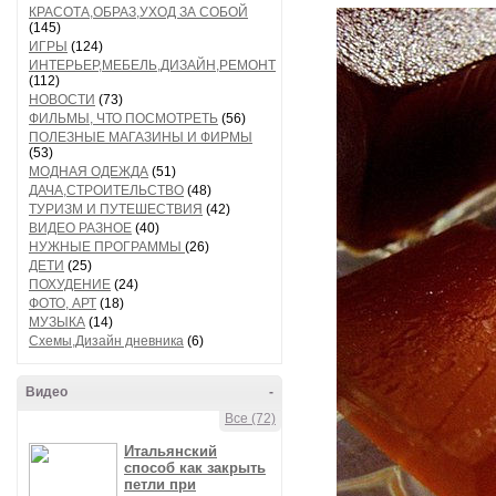
КРАСОТА,ОБРАЗ,УХОД ЗА СОБОЙ
(145)
ИГРЫ
(124)
ИНТЕРЬЕР,МЕБЕЛЬ,ДИЗАЙН,РЕМОНТ
(112)
НОВОСТИ
(73)
ФИЛЬМЫ, ЧТО ПОСМОТРЕТЬ
(56)
ПОЛЕЗНЫЕ МАГАЗИНЫ И ФИРМЫ
(53)
МОДНАЯ ОДЕЖДА
(51)
ДАЧА,СТРОИТЕЛЬСТВО
(48)
ТУРИЗМ И ПУТЕШЕСТВИЯ
(42)
ВИДЕО РАЗНОЕ
(40)
НУЖНЫЕ ПРОГРАММЫ
(26)
ДЕТИ
(25)
ПОХУДЕНИЕ
(24)
ФОТО, АРТ
(18)
МУЗЫКА
(14)
Схемы,Дизайн дневника
(6)
Видео
-
Все (72)
Итальянский
способ как закрыть
петли при