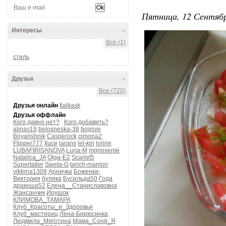
Пятница, 12 Сентябр
Интересы
-
Все (1)
стиль
Друзья
-
Все (720)
Друзья онлайн
fialkask
Друзья оффлайн
Кого давно нет?
Кого добавить?
alinas19
belosneska-38
bogsve
Boyarishnik
Casperock
cimona2
Flipper777
Iluce
larans
lel-kin
lorine
LUBAFIRISANOVA
Luna-M
mgnovenie
Natalica_JA
Olga-E2
Scarlet5
Supertatler
Sweta-G
tanch-mamon
viktoria1309
Арничка
Боженка-
Виктория
буляка
Бусильда50
Года
дракоша52
Елена__Станиславовна
Жансанчик
Ирушок
КЛИМОВА_ТАМАРА
Клуб_Красоты_и_Здоровья
Клуб_мастериц
Лена-Бирюсинка
Людмила_Мяготина
Мама_Соня_Я