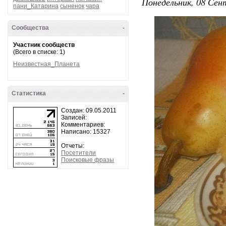
Понедельник, 08 Сент
пани_Катарина
сыненок
чара
Сообщества
-
Участник сообществ
(Всего в списке: 1)
Неизвестная_Планета
Статистика
-
Создан: 09.05.2011
Записей:
Комментариев:
Написано: 15327
Отчеты:
Посетители
Поисковые фразы