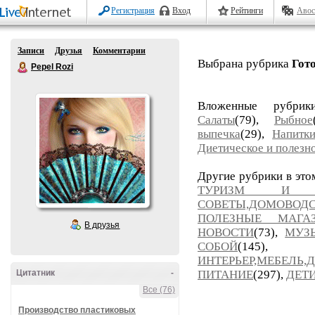
Регистрация
Вход
Рейтинги
Авос
Записи
Друзья
Комментарии
Выбрана рубрика
Гот
Pepel Rozi
Вложенные рубри
Салаты
(79),
Рыбное
выпечка
(29),
Напитк
Диетическое и полезн
Другие рубрики в это
ТУРИЗМ И П
СОВЕТЫ,ДОМОВОД
ПОЛЕЗНЫЕ МАГ
В друзья
НОВОСТИ
(73),
МУЗ
СОБОЙ
(14
ИНТЕРЬЕР,МЕБЕЛЬ,
Цитатник
-
ПИТАНИЕ
(297),
ДЕТ
Все (76)
Производство пластиковых