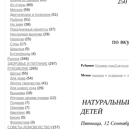
Блюда из овощей
(61)
250
Из птицы
(60)
Мясное
(59)
Диетическое и полезное
(51)
Рыбное
(51)
На зиму
(38)
Праздничные рецепты
(37)
Несладкая выпечка
(29)
Напитки
(25)
по вк
Супы
(17)
Шашлык
(5)
Бутерброды
(4)
Разное
(346)
ЗДОРОВЬЕ И ПИТАНИЕ
(297)
Рубрики:
Готовим дома/Сладости
РУКОДЕЛИЕ
(265)
Шитье
(55)
Метки:
рецепты
кулинария
д
Для дома
(54)
Другое творчество
(41)
Для нового года
(29)
Вышивка
(18)
Игрушки своими руками
(12)
НАТУРАЛЬН
Подарки
(7)
Оригами
(7)
ДЕТЕЙ
Квиллинг
(6)
Бисер
(5)
Пятница, 12 Сентябр
Флористика
(3)
СОВЕТЫ,ДОМОВОДСТВО
(157)