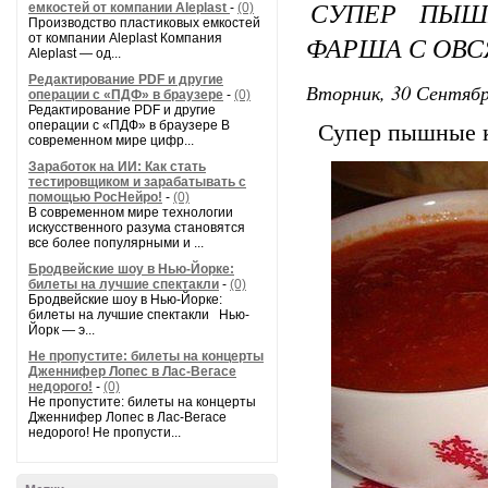
СУПЕР ПЫШ
емкостей от компании Aleplast
-
(0)
Производство пластиковых емкостей
ФАРША С ОВ
от компании Aleplast Компания
Aleplast — од...
Редактирование PDF и другие
Вторник, 30 Сентябр
операции с «ПДФ» в браузере
-
(0)
Редактирование PDF и другие
операции с «ПДФ» в браузере В
Супер пышные к
современном мире цифр...
Заработок на ИИ: Как стать
тестировщиком и зарабатывать с
помощью РосНейро!
-
(0)
В современном мире технологии
искусственного разума становятся
все более популярными и ...
Бродвейские шоу в Нью-Йорке:
билеты на лучшие спектакли
-
(0)
Бродвейские шоу в Нью-Йорке:
билеты на лучшие спектакли Нью-
Йорк — э...
Не пропустите: билеты на концерты
Дженнифер Лопес в Лас-Вегасе
недорого!
-
(0)
Не пропустите: билеты на концерты
Дженнифер Лопес в Лас-Вегасе
недорого! Не пропусти...