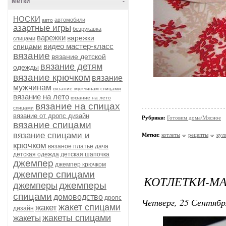
Метки
-
НОСКИ
автомобили
авто
азартные игры
безрукавка
варежки
варежки
спицами
видео мастер-класс
спицами
вязание
вязание детской
вязание детям
одежды
вязание крючком
вязание
мужчинам
вязание мужчинам спицами
вязание на лето
вязание на лето
вязание на спицах
спицами
вязание от дропс дизайн
Рубрики:
Готовим дома/Мясное
вязание спицами
вязание спицами и
Метки:
котлеты
рецепты
кул
крючком
вязаное платье
дача
детская одежда
детская шапочка
джемпер
джемпер крючком
джемпер спицами
КОТЛЕТКИ-М
джемперы
джемперы
спицами
домоводство
дропс
Четверг, 25 Сентябр
жакет спицами
жакет
дизайн
жакеты спицами
жакеты