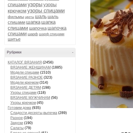
узоры
спицами
узоры
узоры спицами
крючком
шаль
шаль
фильмы
цветы
шапка
шапка
спицами
спицами
шапочка
шапочка
спицами
шарф
шарф спицами
шитье
Рубрики
-
КАТАЛОГ ВЯЗАНИЯ
(2456)
ВЯЗАНИЕ ЖЕНЩИНАМ
(1885)
Модели спицами
(1510)
ВЯЗАНИЕ РАЗНОЕ
(323)
Модели крючком
(314)
ВЯЗАНИЕ ДЕТЯМ
(198)
Узоры спицами
(118)
ВЯЗАНИЕ МУЖЧИНАМ
(56)
Узоры крючком
(45)
Готовим дома
(935)
Сладости,десерты,выпечка
(289)
Разное
(194)
Закуски
(190)
Салаты
(79)