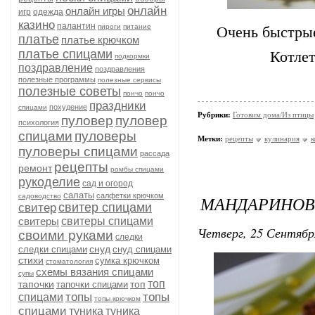
онлайн
онлайн игры
игр
одежда
казино
палантин
пироги
питание
Очень быстрые
платье
платье крючком
платье спицами
Котлет
подкормки
поздравление
поздравления
полезные программы
полезные сервисы
полезные советы
пончо
пончо
праздники
похудение
спицами
Рубрики:
Готовим дома/Из птицы
пуловер
пуловер
психология
спицами
пуловеры
Метки:
рецепты
кулинария
к
пуловеры спицами
рассада
рецепты
ремонт
ромбы спицами
рукоделие
сад и огород
салаты
салфетки крючком
садоводство
МАНДАРИНОВ
свитер спицами
свитер
свитеры
свитеры спицами
Четверг, 25 Сентябр
своими руками
следки
снуд
следки спицами
снуд спицами
стихи
сумка крючком
стоматология
схемы вязания спицами
супы
топ
тапочки
топ
тапочки спицами
топы
топы
спицами
топы крючком
спицами
туника
туника