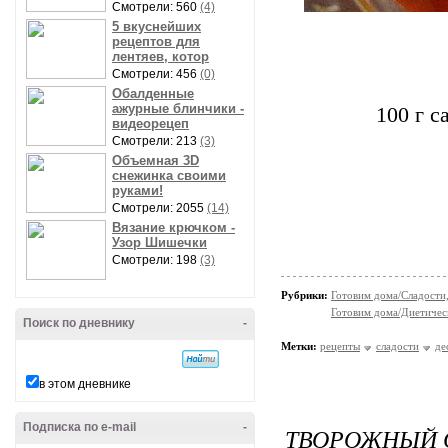
Смотрели: 560
(4)
5 вкуснейших
рецептов для
лентяев, котор
Смотрели: 456
(0)
Обалденные
ажурные блинчики -
100 г с
видеорецеп
Смотрели: 213
(3)
Объемная 3D
снежинка своими
руками!
Смотрели: 2055
(14)
Вязание крючком -
Узор Шишечки
Смотрели: 198
(3)
Рубрики:
Готовим дома/Сладости
Готовим дома/Диетическ
Поиск по дневнику
-
Метки:
рецепты
сладости
де
в этом дневнике
Подписка по e-mail
-
ТВОРОЖНЫЙ 