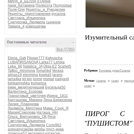
МИРА_и_БЕЛЛА
оТАНня
пани_Катарина
Полисота
Полузорье
Поля-Оля
Рецепты_и_Рукоделие
Рецепты_приготовления
русалла
Светлана_Ильинична
Снегурочка_Людмила
сыненок
Тамара_я
ховрошечка
Изумительный сал
Постоянные читатели
-
Все (7785)
Elena_Gati
Flipper777
Katyuscha
LUBAFIRISANOVA
Larka77
Lehjjla
Leka_66
Natalica_JA
Olga-E2
Scarlet5
Tattoo_mironova
TomaVed
Veraxa
Рубрики:
Готовим дома/Салаты
alinas19
elenmina
kowka5
larans
larra4ka
lel-kin
lorine
msmar
nadyavit
Метки:
салаты
салат
творо
tishkamyshka
trumarina
салат
ёжик_медитирующий
Бусильда50
Валентина_Егорова
Гранатовый_цветочек
Ирина_1811
Карташова_Марина
Лена-Бирюсинка
Лилия_Плакунова
Людмила_Мяготина
Мама_Соня_Я
ПИРОГ С 
МарияСоколова
Наташа_НН
Ольга_Викторовна_ОК
Роси
"ПУШИСТОМ" 
Светлана_Ильинична
Снегурочка_Людмила
Соло962
аленарусакова
вербы
груст-инка
дракоша52
интервал
наткасин