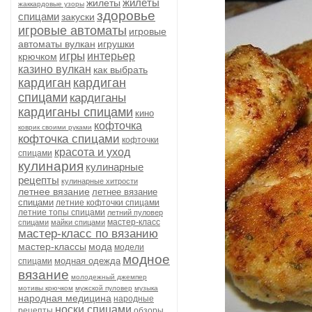
жилеты
жилеты
жаккардовые узоры
здоровье
спицами
закуски
игровые автоматы
игровые
автоматы вулкан
игрушки
игры
интерьер
крючком
казино вулкан
как выбрать
кардиган
кардиган
спицами
кардиганы
кардиганы спицами
кино
кофточка
коврик своими руками
кофточка спицами
кофточки
красота и уход
спицами
кулинария
кулинарные
рецепты
кулинарные хитрости
летнее вязание
летнее вязание
спицами
летние кофточки спицами
летние топы спицами
летний пуловер
мастер-класс
спицами
майки спицами
мастер-класс по вязанию
мастер-классы
мода
модели
модное
модная одежда
спицами
вязание
молодежный джемпер
мотивы крючком
мужской пуловер
музыка
народная медицина
народные
носки спицами
рецепты
обзоры